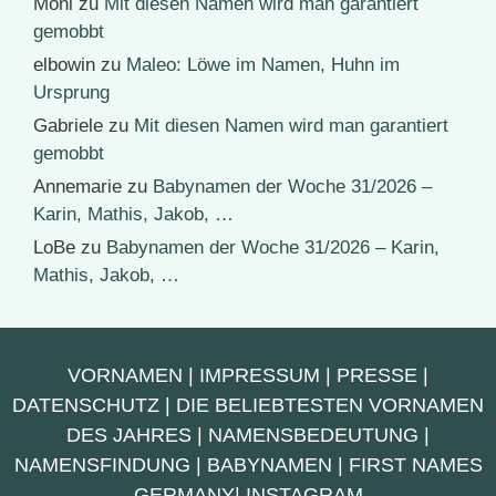
Moni
zu
Mit diesen Namen wird man garantiert
gemobbt
elbowin
zu
Maleo: Löwe im Namen, Huhn im
Ursprung
Gabriele
zu
Mit diesen Namen wird man garantiert
gemobbt
Annemarie
zu
Babynamen der Woche 31/2026 –
Karin, Mathis, Jakob, …
LoBe
zu
Babynamen der Woche 31/2026 – Karin,
Mathis, Jakob, …
VORNAMEN
|
IMPRESSUM
|
PRESSE
|
DATENSCHUTZ
|
DIE BELIEBTESTEN VORNAMEN
DES JAHRES
|
NAMENSBEDEUTUNG
|
NAMENSFINDUNG
|
BABYNAMEN
|
FIRST NAMES
GERMANY
|
INSTAGRAM