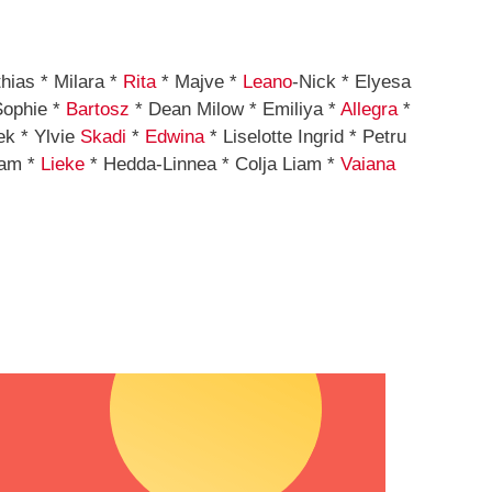
hias * Milara *
Rita
* Majve *
Leano
-Nick * Elyesa
Sophie *
Bartosz
* Dean Milow * Emiliya *
Allegra
*
ek * Ylvie
Skadi
*
Edwina
* Liselotte Ingrid * Petru
iam *
Lieke
* Hedda-Linnea * Colja Liam *
Vaiana