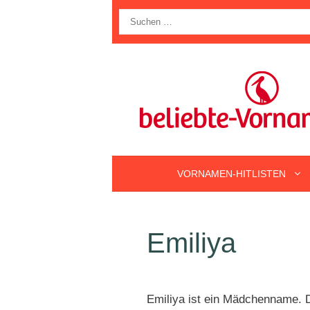
Zum
Suche
Inhalt
nach:
springen
VORNAMEN-HITLISTEN
Emiliya
Emiliya ist ein Mädchenname. D