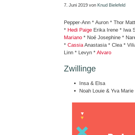
7. Juni 2019
von
Knud Bielefeld
Pepper-Ann * Auron * Thor Matt
*
Hedi
Paige
Erika Irene * Iwa 
Mariano
* Noé Josephine * Nar
*
Cassia
Anastasia * Clea * Vil
Linn * Levyn *
Alvaro
Zwillinge
Insa & Elsa
Noah Louie & Yva Marie