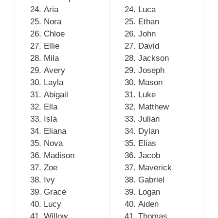
Aria
Luca
Nora
Ethan
Chloe
John
Ellie
David
Mila
Jackson
Avery
Joseph
Layla
Mason
Abigail
Luke
Ella
Matthew
Isla
Julian
Eliana
Dylan
Nova
Elias
Madison
Jacob
Zoe
Maverick
Ivy
Gabriel
Grace
Logan
Lucy
Aiden
Willow
Thomas