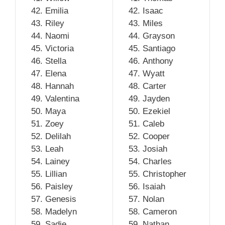
Emilia
Isaac
Riley
Miles
Naomi
Grayson
Victoria
Santiago
Stella
Anthony
Elena
Wyatt
Hannah
Carter
Valentina
Jayden
Maya
Ezekiel
Zoey
Caleb
Delilah
Cooper
Leah
Josiah
Lainey
Charles
Lillian
Christopher
Paisley
Isaiah
Genesis
Nolan
Madelyn
Cameron
Sadie
Nathan