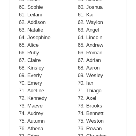
Sophie
Joshua
Leilani
Kai
Addison
Waylon
Natalie
Angel
Josephine
Lincoln
Alice
Andrew
Ruby
Roman
Claire
Adrian
Kinsley
Aaron
Everly
Wesley
Emery
Ian
Adeline
Thiago
Kennedy
Axel
Maeve
Brooks
Audrey
Bennett
Autumn
Weston
Athena
Rowan