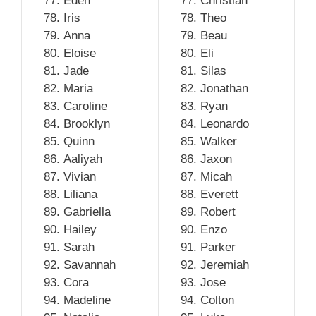
Eden
Christian
Iris
Theo
Anna
Beau
Eloise
Eli
Jade
Silas
Maria
Jonathan
Caroline
Ryan
Brooklyn
Leonardo
Quinn
Walker
Aaliyah
Jaxon
Vivian
Micah
Liliana
Everett
Gabriella
Robert
Hailey
Enzo
Sarah
Parker
Savannah
Jeremiah
Cora
Jose
Madeline
Colton