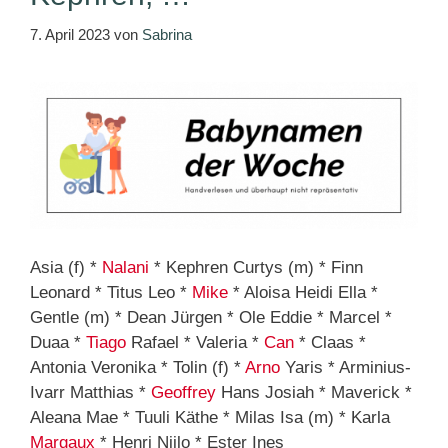
7. April 2023
von
Sabrina
Asia (f) *
Nalani
* Kephren Curtys (m) * Finn
Leonard * Titus Leo *
Mike
* Aloisa Heidi Ella *
Gentle (m) * Dean Jürgen * Ole Eddie * Marcel *
Duaa *
Tiago
Rafael * Valeria *
Can
* Claas *
Antonia Veronika * Tolin (f) *
Arno
Yaris * Arminius-
Ivarr Matthias *
Geoffrey
Hans Josiah * Maverick *
Aleana Mae * Tuuli Käthe * Milas Isa (m) * Karla
Margaux
* Henri Niilo * Ester Ines