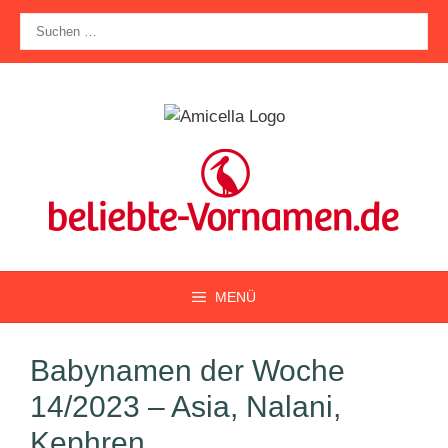
Zum
Suche
Inhalt
nach:
springen
MENÜ
Babynamen der Woche
14/2023 – Asia, Nalani,
Kephren, …