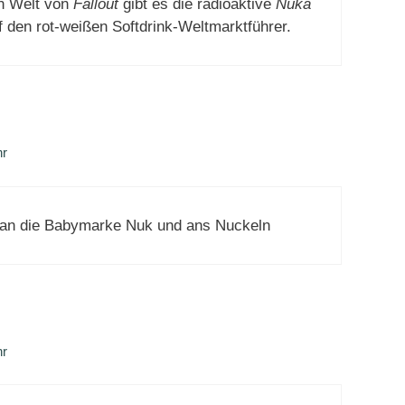
n Welt von
Fallout
gibt es die radioaktive
Nuka
f den rot-weißen Softdrink-Weltmarktführer.
hr
 an die Babymarke Nuk und ans Nuckeln
hr