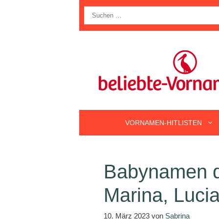
Zum
Suche
Inhalt
nach:
springen
VORNAMEN-HITLISTEN
Babynamen d
Marina, Luci
10. März 2023
von
Sabrina