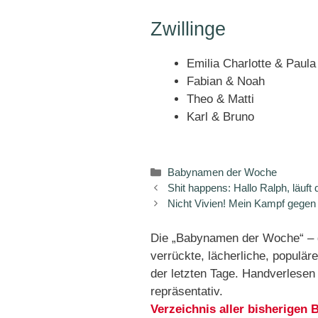
Zwillinge
Emilia Charlotte & Paula
Fabian & Noah
Theo & Matti
Karl & Bruno
Kategorien
Babynamen der Woche
Shit happens: Hallo Ralph, läuft
Nicht Vivien! Mein Kampf gege
Die „Babynamen der Woche“ – d
verrückte, lächerliche, popul
der letzten Tage. Handverlese
repräsentativ.
Verzeichnis aller bisherige