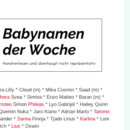
ra Lilly * Cloud (m) * Mika Cosmin * Saad (m) *
hora
Svea * Simina * Enzo Matteo * Baran (m) *
risteo
Simon
Phileas
* Lyo Gabrijel * Hailey Quinn
Quentin Nuka * Jaro Kiano * Adrian Marlo *
Tammo
eander *
Sanna
Finnja * Tjado Linus *
Karlina
* Loni
rich *
Lius
* Oswin