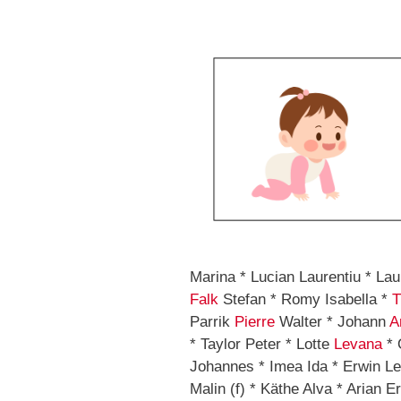
Marina * Lucian Laurentiu * Lau
Falk
Stefan * Romy Isabella *
T
Parrik
Pierre
Walter * Johann
A
* Taylor Peter * Lotte
Levana
* 
Johannes * Imea Ida * Erwin L
Malin (f) * Käthe Alva * Arian E