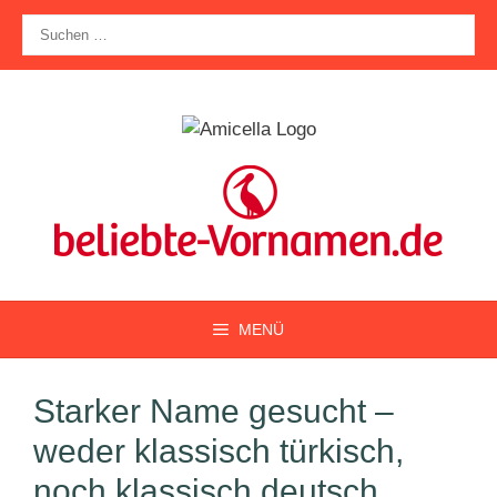
Zum
Suche
Inhalt
nach:
springen
MENÜ
Starker Name gesucht –
weder klassisch türkisch,
noch klassisch deutsch