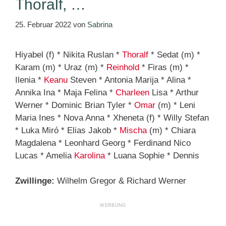
Thoralf, …
25. Februar 2022
von
Sabrina
Hiyabel (f) * Nikita Ruslan *
Thoralf
* Sedat (m) *
Karam (m) * Uraz (m) *
Reinhold
* Firas (m) *
Ilenia *
Keanu
Steven * Antonia Marija * Alina *
Annika Ina * Maja Felina *
Charleen
Lisa * Arthur
Werner * Dominic Brian Tyler *
Omar
(m) * Leni
Maria Ines * Nova Anna * Xheneta (f) * Willy Stefan
* Luka Miró * Elias Jakob *
Mischa
(m) * Chiara
Magdalena * Leonhard Georg * Ferdinand Nico
Lucas * Amelia
Karolina
* Luana Sophie * Dennis
Zwillinge:
Wilhelm Gregor & Richard Werner