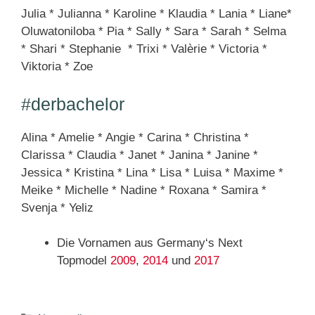
Julia * Julianna * Karoline * Klaudia * Lania * Liane*
Oluwatoniloba * Pia * Sally * Sara * Sarah * Selma
* Shari * Stephanie * Trixi * Valèrie * Victoria *
Viktoria * Zoe
#derbachelor
Alina * Amelie * Angie * Carina * Christina *
Clarissa * Claudia * Janet * Janina * Janine *
Jessica * Kristina * Lina * Lisa * Luisa * Maxime *
Meike * Michelle * Nadine * Roxana * Samira *
Svenja * Yeliz
Die Vornamen aus Germany‘s Next
Topmodel
2009
,
2014
und
2017