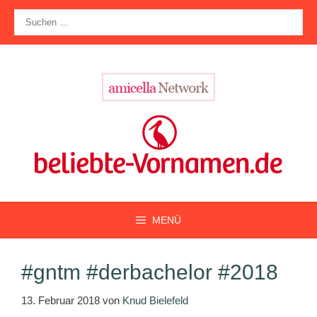
Zum
Suche
Inhalt
nach:
springen
MENÜ
#gntm #derbachelor #2018
13. Februar 2018
von
Knud Bielefeld