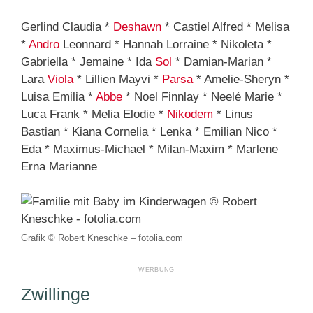
Gerlind Claudia *
Deshawn
* Castiel Alfred * Melisa
*
Andro
Leonnard * Hannah Lorraine * Nikoleta *
Gabriella * Jemaine * Ida
Sol
* Damian-Marian *
Lara
Viola
* Lillien Mayvi *
Parsa
* Amelie-Sheryn *
Luisa Emilia *
Abbe
* Noel Finnlay * Neelé Marie *
Luca Frank * Melia Elodie *
Nikodem
* Linus
Bastian * Kiana Cornelia * Lenka * Emilian Nico *
Eda * Maximus-Michael * Milan-Maxim * Marlene
Erna Marianne
Grafik © Robert Kneschke – fotolia.com
Zwillinge