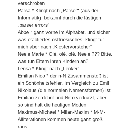
verschroben
Parsa * Klingt nach „Parser“ (aus der
Informatik), bekannt durch die lästigen
„parser errors“
Abbe * ganz vorne im Alphabet, und sicher
was etabliertes ostfriesisches, klingt für
mich aber nach „Klostervorsteher“
Neelé Marie * Olé, olé, olé, Neelé ??? Bitte,
was tun Eltern ihren Kindern an?
Lenka * Klingt nach „Lenker“
Emilian Nico * der n-N Zusammenstoß ist
ein Schönheitsfehler. Im Vergleich zu Emil
Nikolaus (die normalen Namensformen) ist
Emilian zerdehnt und Nico verkürzt, aber
so sind halt die heutigen Moden
Maximus-Michael * Milan-Maxim * M-M-
Alliterationen kommen heute ganz groß
raus.