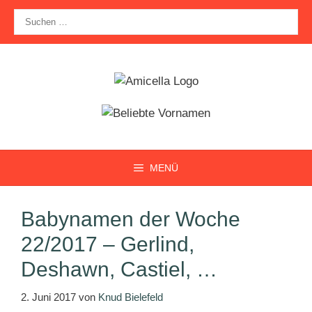
Zum
Suche
Inhalt
nach:
springen
MENÜ
Babynamen der Woche
22/2017 – Gerlind,
Deshawn, Castiel, …
2. Juni 2017
von
Knud Bielefeld