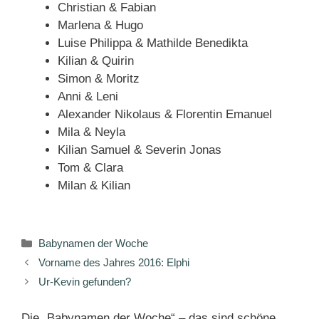
Christian & Fabian
Marlena & Hugo
Luise Philippa & Mathilde Benedikta
Kilian & Quirin
Simon & Moritz
Anni & Leni
Alexander Nikolaus & Florentin Emanuel
Mila & Neyla
Kilian Samuel & Severin Jonas
Tom & Clara
Milan & Kilian
Kategorien
Babynamen der Woche
Vorname des Jahres 2016: Elphi
Ur-Kevin gefunden?
Die „Babynamen der Woche“ – das sind schöne,