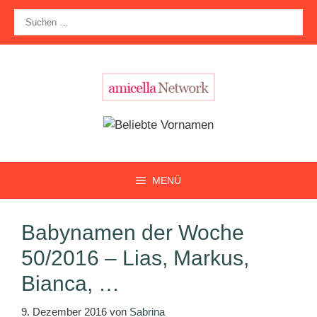
Zum
Suche
Inhalt
nach:
springen
MENÜ
Babynamen der Woche
50/2016 – Lias, Markus,
Bianca, …
9. Dezember 2016
von
Sabrina