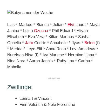
Lias * Markus * Bianca * Julian *
Elvi
Laura * Maya
Janina * Luzia
Ozeana
* Phil Eduard * Aliyah
Elisabeth * Eva Vera * Kilian Marinus * Sasha
Ophelia *
Jaro
Cedric * Annabelle * Ilyas *
Belen
(f)
* Merida * Leye Elif * Annu Rosa * Levi Amadeus *
Nurefsan-Nisa (f) * Iva Marlene * Hermine Iljana *
Nina Nora * Aaron Jannis * Ruby Lou * Carina *
Mabella
Zwillinge:
Lennart & Vincent
Finn Valentin & Nele Florentine