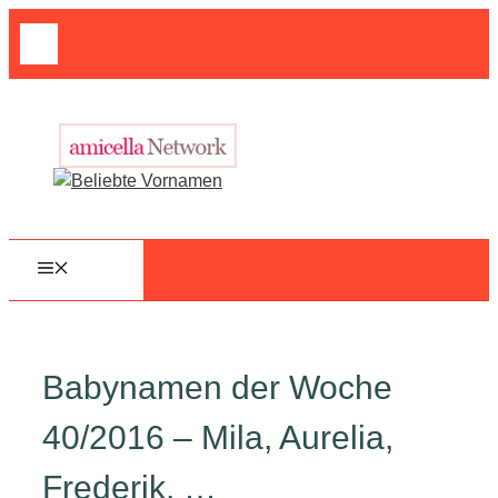
Zum
Suche
Inhalt
nach:
springen
MENÜ
Babynamen der Woche
40/2016 – Mila, Aurelia,
Frederik, …