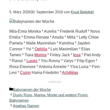
5. März 2026
30. September 2016
von
Knud Bielefeld
Mila-Emia Monika * Aurelia * Frederik Rudolf * Nova
Emilia * Emma Renata * Anuda * Milla * Letty Chloe
Pamela * Malte Maximilian * Karolina * Jayden
Connor * Yvi *
Ophilia
* Luis Maximilian * Elias
Tameo * Tiara
Morina
* Finley Jack *
Insa
* Piet Andy
* Ramzi *
Lunes
* Yiru Ronny * Varys * Filip Egon *
Rosa Eleonore * Antonia Annelie * Ylva Luxia * Finn
Levi *
Cuinn
Hama Friedolin *
Achilléas
Kategorien
Babynamen der Woche
Dusty Rose, Marina, Monte und weitere Promi-
Babynamen
Agathas Namen