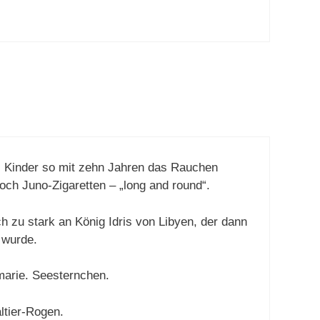
s Kinder so mit zehn Jahren das Rauchen
ch Juno-Zigaretten – „long and round“.
ich zu stark an König Idris von Libyen, der dann
 wurde.
amarie. Seesternchen.
altier-Rogen.