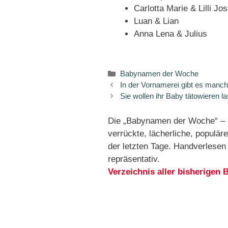
Carlotta Marie & Lilli Jo
Luan & Lian
Anna Lena & Julius
Kategorien
Babynamen der Woche
In der Vornamerei gibt es manch
Sie wollen ihr Baby tätowieren l
Die „Babynamen der Woche“ – d
verrückte, lächerliche, popul
der letzten Tage. Handverlese
repräsentativ.
Verzeichnis aller bisherige