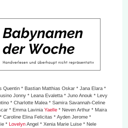
s Quentin * Bastian Matthias Oskar * Jana Elara *
usino Jonny * Leana Evaletta * Juno Anouk * Levy
tino * Charlotte Malea * Samira Savannah-Celine
scar * Emma Lavinia
Yaelle
* Neven Arthur * Maira
 * Caroline Elina Felicitas * Ayden Jerome *
lie *
Lovelyn
Angel * Xenia Marie Luise * Nele