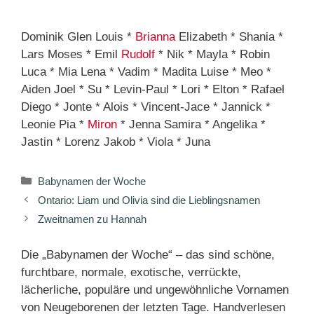
Dominik Glen Louis *
Brianna
Elizabeth * Shania *
Lars Moses * Emil
Rudolf
* Nik * Mayla * Robin
Luca * Mia Lena * Vadim * Madita Luise * Meo *
Aiden Joel * Su * Levin-Paul * Lori * Elton * Rafael
Diego * Jonte * Alois * Vincent-Jace * Jannick *
Leonie Pia *
Miron
* Jenna Samira * Angelika *
Jastin * Lorenz Jakob * Viola * Juna
Kategorien
Babynamen der Woche
Ontario: Liam und Olivia sind die Lieblingsnamen
Zweitnamen zu Hannah
Die „Babynamen der Woche“ – das sind schöne,
furchtbare, normale, exotische, verrückte,
lächerliche, populäre und ungewöhnliche Vornamen
von Neugeborenen der letzten Tage. Handverlesen