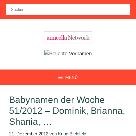
Zum
Suche
Inhalt
nach:
springen
MENÜ
Babynamen der Woche
51/2012 – Dominik, Brianna,
Shania, …
21. Dezember 2012
von
Knud Bielefeld