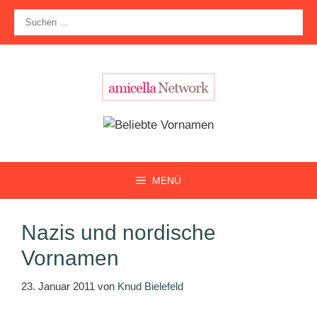
Zum
Suche
Inhalt
nach:
springen
MENÜ
Nazis und nordische
Vornamen
23. Januar 2011
von
Knud Bielefeld