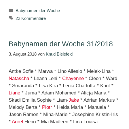
Kategorien
Babynamen der Woche
22 Kommentare
Babynamen der Woche 31/2018
3. August 2018
von
Knud Bielefeld
Antke Sofie * Marwa * Lino Allesio * Melek-Lina *
Natascha
* Leann Leni *
Chayenne
* Cleon * Ward
* Smaranda * Lisa Kira * Lenia Charlotta * Knut *
Liane
* Juma * Adam Mohamed * Alicja Maria *
Skadi Emilia Sophie * Liam-
Jake
* Adrian Markus *
Melody Berta *
Piotr
* Helda Maria * Manuela *
Jason Ramon * Mina-Marie * Josephine Kristin-Iris
*
Aurel
Henri * Mia Madleen * Lina Louisa