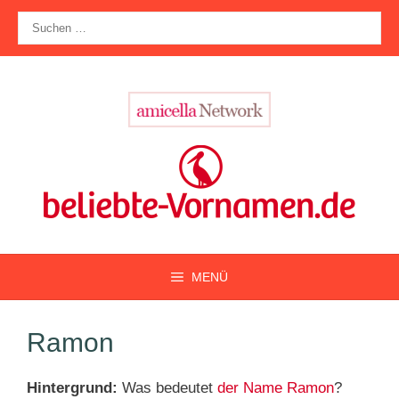
Zum
Suche
Inhalt
nach:
springen
MENÜ
Ramon
Hintergrund:
Was bedeutet
der Name Ramon
?