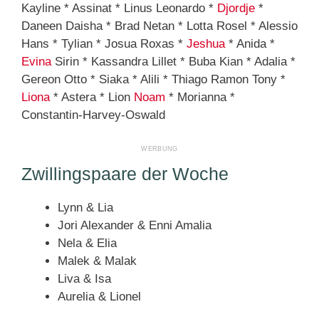
Kayline * Assinat * Linus Leonardo *
Djordje
*
Daneen Daisha * Brad Netan * Lotta Rosel * Alessio
Hans * Tylian * Josua Roxas *
Jeshua
* Anida *
Evina
Sirin * Kassandra Lillet * Buba Kian * Adalia *
Gereon Otto * Siaka * Alili * Thiago Ramon Tony *
Liona
* Astera * Lion
Noam
* Morianna *
Constantin-Harvey-Oswald
Zwillingspaare der Woche
Lynn & Lia
Jori Alexander & Enni Amalia
Nela & Elia
Malek & Malak
Liva & Isa
Aurelia & Lionel