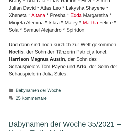
Brady * Dua Dila * Lias Ramón * Hevi * Simon
Julian David * Atlas Lèo * Lakysha Shayene *
Xheneta *
Aitana
* Presha *
Edda
Margaretha *
Mirijeta Alemina * Iskra * Maley *
Martha
Felice *
Sola * Samuel Alejandro * Spiridon
Und dann sind noch kürzlich zur Welt gekommen
Noelis
, der Sohn der Tänzerin Patricija Ionel,
Harrison Magnus Austin
, der Sohn des
Schauspielers Tom Payne und
Arlo
, der Sohn der
Schauspielerin Julia Stiles.
Kategorien
Babynamen der Woche
25 Kommentare
Babynamen der Woche 35/2021 –