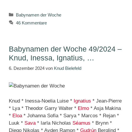
Kategorien
Babynamen der Woche
46 Kommentare
Babynamen der Woche 49/2024 –
Knud, Inessa, Ignatius, …
6. Dezember 2024
von
Knud Bielefeld
Knud * Inessa-Noelia Luise *
Ignatius
* Jean-Pierre
* Lya * Theodor Garry Walter *
Elmo
* Asja Makina
*
Eloa
* Johanna Sofia * Sarya * Marcos * Rejan *
Luuk *
Sava
* Iarla Nicholas
Séamus
* Brynn *
Diego Nikolas * Ayden Ramon *
Gudrún
Berglind *