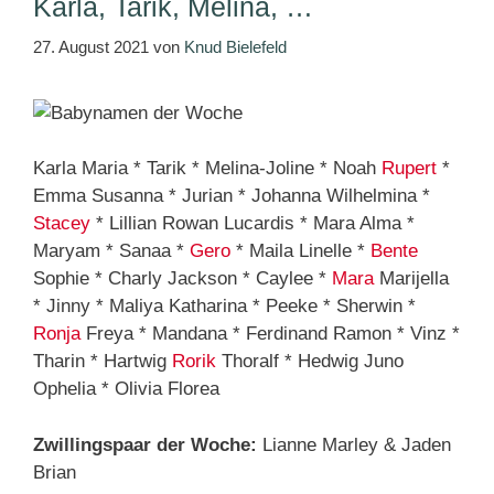
Karla, Tarik, Melina, …
27. August 2021
von
Knud Bielefeld
Karla Maria * Tarik * Melina-Joline * Noah
Rupert
*
Emma Susanna * Jurian * Johanna Wilhelmina *
Stacey
* Lillian Rowan Lucardis * Mara Alma *
Maryam * Sanaa *
Gero
* Maila Linelle *
Bente
Sophie * Charly Jackson * Caylee *
Mara
Marijella
* Jinny * Maliya Katharina * Peeke * Sherwin *
Ronja
Freya * Mandana * Ferdinand Ramon * Vinz *
Tharin * Hartwig
Rorik
Thoralf * Hedwig Juno
Ophelia * Olivia Florea
Zwillingspaar der Woche:
Lianne Marley & Jaden
Brian