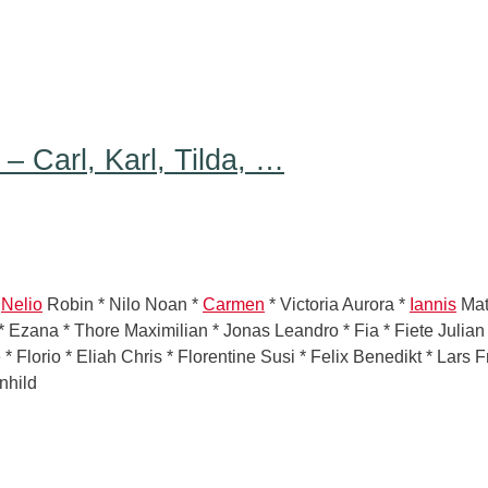
 Carl, Karl, Tilda, …
*
Nelio
Robin * Nilo Noan *
Carmen
* Victoria Aurora *
Iannis
Mat
* Ezana * Thore Maximilian * Jonas Leandro * Fia * Fiete Julian
Florio * Eliah Chris * Florentine Susi * Felix Benedikt * Lars F
nhild