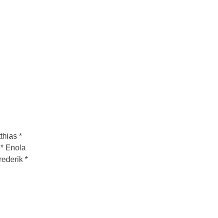
thias *
 * Enola
rederik *