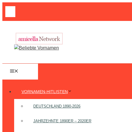
Zum
Suche
Inhalt
nach:
springen
MENÜ
VORNAMEN-HITLISTEN
DEUTSCHLAND 1890-2026
JAHRZEHNTE 1890ER – 2020ER