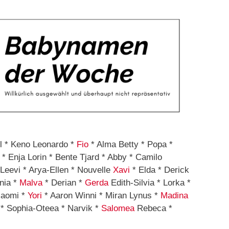
l * Keno Leonardo *
Fio
* Alma Betty * Popa *
 * Enja Lorin * Bente Tjard * Abby * Camilo
Leevi * Arya-Ellen * Nouvelle
Xavi
* Elda * Derick
nia *
Malva
* Derian *
Gerda
Edith-Silvia * Lorka *
Naomi *
Yori
* Aaron Winni * Miran Lynus *
Madina
 * Sophia-Oteea * Narvik *
Salomea
Rebeca *