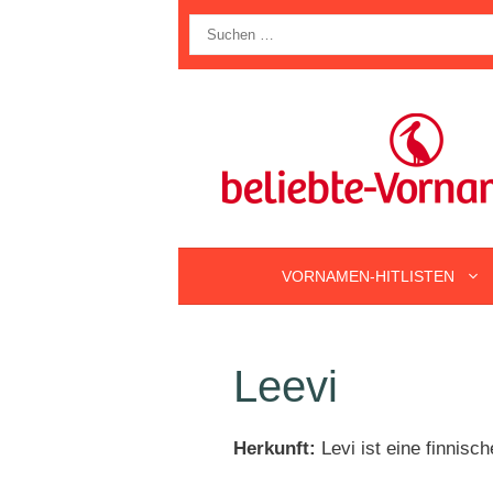
Zum
Suche
Inhalt
nach:
springen
VORNAMEN-HITLISTEN
Leevi
Herkunft:
Levi ist eine finnis