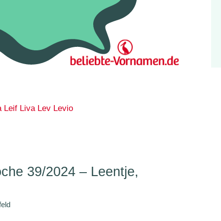
a
Leif
Liva
Lev
Levio
he 39/2024 – Leentje,
feld