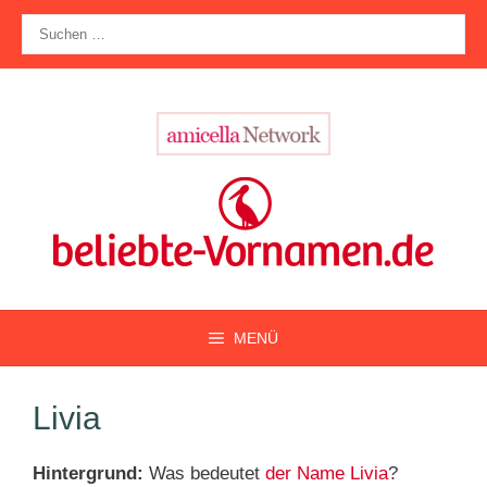
Zum
Suche
Inhalt
nach:
springen
MENÜ
Livia
Hintergrund:
Was bedeutet
der Name Livia
?