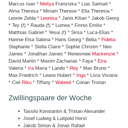
Marcus Ioan *
Meliya
Franziska * Lias Samuel *
Alma Theresa * Miriam Therese * Ella Theresia *
Leonie Zelda *
Leonisa
* Janis Kilian * Jakob Georg
* Tey (f) * Rauda (f) * Lumea * Finnio Emilio *
Matthias Gabriel * Yesui (f) * Sirsa * Luca-Elias *
Hannie Elsa Sabina * Hans Georg * Beba *
Fidelia
Stephanie * Stella Claire * Sophie Christin * Neo
James * Jonathan James * Renesmee
Mackenzie
*
David Martin * Maxim Zacharias * Faya *
Eira
Valeria *
Ira
Maria * Lando *
Rey
* Max Bruno *
Max Friedrich * Leano Hubert *
Inga
* Livia Viviana
* Ciel
Riku
* Tiffany *
Waleed
* Conan Tristan
Zwillingspaare der Woche
Tassilo Konstantin & Tristan Alexander
Josef Ludwig & Luitpold Horst
Jakob Simon & Jonas Rafael