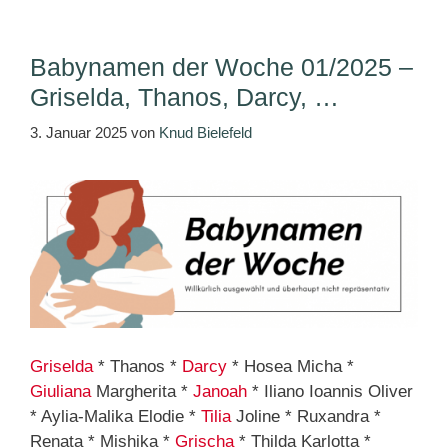
Babynamen der Woche 01/2025 –
Griselda, Thanos, Darcy, …
3. Januar 2025
von
Knud Bielefeld
Griselda
* Thanos *
Darcy
* Hosea Micha *
Giuliana
Margherita *
Janoah
* Iliano Ioannis Oliver
* Aylia-Malika Elodie *
Tilia
Joline * Ruxandra *
Renata * Mishika *
Grischa
* Thilda Karlotta *