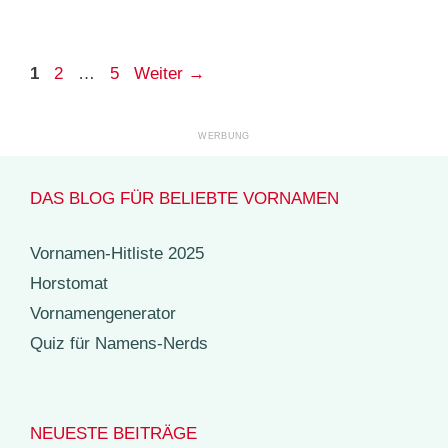
Seite
Seite
Seite
1
2
…
5
Weiter
→
DAS BLOG FÜR BELIEBTE VORNAMEN
Vornamen-Hitliste 2025
Horstomat
Vornamengenerator
Quiz für Namens-Nerds
NEUESTE BEITRÄGE