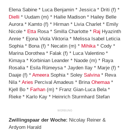
Elena Sabine * Luca Benjamin * Jessica * Driti (f) *
Dielli
* Uudam (m) * Hailie Madison * Hailey Belle
Aurora * Kamto (f) * Hirman * Livia Charlet * Emily
Nicole *
Etta
Rosa * Smilla Charlotte *
Raj
Hyazinth
Annie * Ejona Viola Viktoria * Melissa Isabel Leticia
Sophia * Bona (f) * Necatin (m) *
Mihika
* Cody *
Marina Dorothea * Falak (f) * Luca Valentino *
Kimaya * Korbinian Leander * Naode (m) * Raya
Rosalia * Esila Rümeysa * Jayden Ilay * Marje (f) *
Daaje (f) *
Ameera
Sophia * Soley
Salvina
* Reva
Nila *
Aries
Percival Amadeus * Brina
Ohemaa
*
Kjell Bo *
Farhan
(m) * Franz Gian-Luca Bela *
Rieke * Karlo Kay * Heinrich Sturmhard Stefan
Zwillingspaar der Woche:
Nicolay Reiner &
Ardyom Harald