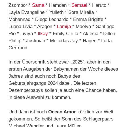
Zsombor *
Sama
* Hamdan *
Samael
* Haruto *
Layla Evangeline * Yulieth * Sora Mirella *
Mohannad * Diego Leonardo * Emma Brigitte *
Luana Livia * Aragon *
Lamija
* Maelya * Santiago
Rio * Liviya *
Ilkay
* Emily Cirilla * Aklesia * Dillon
Phillip * Justinian * Meliodas Jay * Hagen * Lotta
Gertraud
In der Überschrift steht zwar „2025“, aber in den
ersten Ausgaben der Babynamen der Woche dieses
Jahres sind auch noch Babys des
Geburtsjahrgangs 2024 dabei. Die letzten
Dezemberbabys sollen ja auch eine Chance haben,
in diese Auswahl zu kommen.
Und dann ist noch
Ocean Amor
kürzlich zur Welt
gekommen. So heißt der Sohn des Schlagerpaars
Michael Wendler und Laura Müller.