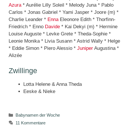
Azura
* Aurélie Lilly Soleil * Melody Juna * Pablo
Carlos * Jonas Gabriel * Yami Jasper * Joore (m) *
Charlie Leander *
Enna
Eleonore Edith * Thorfinn-
Friedrich * Enno
Davide
* Kai Dekyi (m) * Hermine
Louise Auguste * Levke Grete * Theda-Sophie *
Leonie Monika * Livia Susann * Astrid Wally * Helge
* Eddie Simon * Piero Alessio *
Juniper
Augustina *
Alizée
Zwillinge
Lotta Helene & Anna Theda
Eeske & Nieke
Kategorien
Babynamen der Woche
11 Kommentare