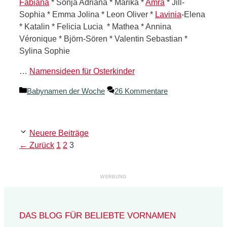
Fabiana
* Sonja Adriana * Marika *
Amra
* Jill-
Sophia * Emma Jolina * Leon Oliver *
Lavinia
-Elena
* Katalin * Felicia Lucia * Mathea * Annina
Véronique * Björn-Sören * Valentin Sebastian *
Sylina Sophie
…
Namensideen für Osterkinder
Kategorien
Babynamen der Woche
26 Kommentare
Neuere Beiträge
Seite
Seite
Seite
←
Zurück
1
2
3
DAS BLOG FÜR BELIEBTE VORNAMEN