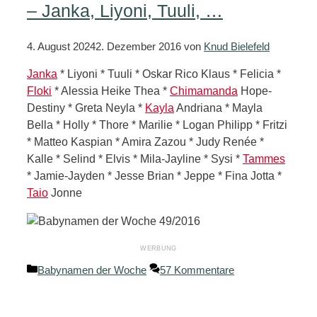
– Janka, Liyoni, Tuuli, …
4. August 2024
2. Dezember 2016
von
Knud Bielefeld
Janka
* Liyoni * Tuuli * Oskar Rico Klaus * Felicia *
Floki
* Alessia Heike Thea *
Chimamanda
Hope-
Destiny * Greta Neyla *
Kayla
Andriana * Mayla
Bella * Holly * Thore * Marilie * Logan Philipp * Fritzi
* Matteo Kaspian * Amira Zazou * Judy Renée *
Kalle * Selind * Elvis * Mila-Jayline * Sysi *
Tammes
* Jamie-Jayden * Jesse Brian * Jeppe * Fina Jotta *
Taio
Jonne
Kategorien
Babynamen der Woche
57 Kommentare