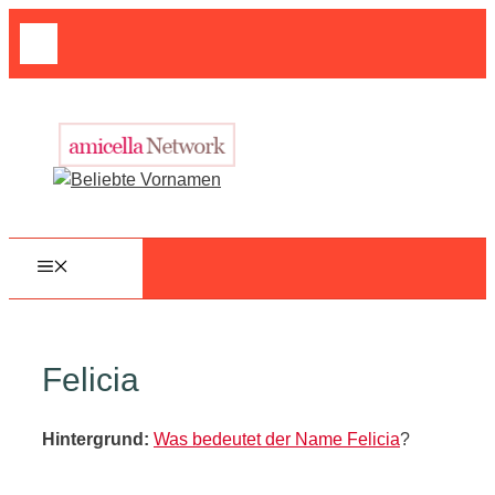
Zum
Suche
Inhalt
nach:
springen
MENÜ
Felicia
Hintergrund:
Was bedeutet der Name Felicia
?