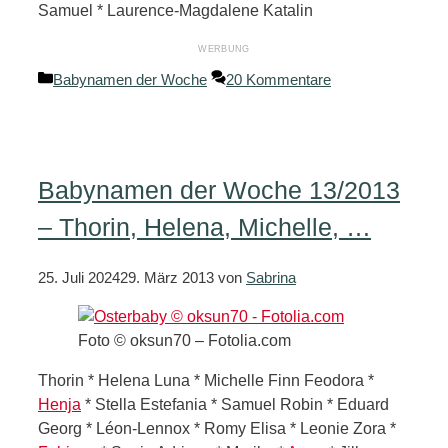
Samuel * Laurence-Magdalene Katalin
Kategorien
Babynamen der Woche
20 Kommentare
Babynamen der Woche 13/2013
– Thorin, Helena, Michelle, …
25. Juli 2024
29. März 2013
von
Sabrina
Foto © oksun70 – Fotolia.com
Thorin * Helena Luna * Michelle Finn Feodora *
Henja
* Stella Estefania * Samuel Robin * Eduard
Georg * Léon-Lennox * Romy Elisa * Leonie Zora *