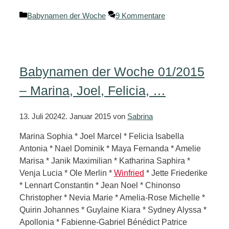
Kategorien
Babynamen der Woche
9 Kommentare
Babynamen der Woche 01/2015
– Marina, Joel, Felicia, …
13. Juli 2024
2. Januar 2015
von
Sabrina
Marina Sophia * Joel Marcel * Felicia Isabella
Antonia * Nael Dominik * Maya Fernanda * Amelie
Marisa * Janik Maximilian * Katharina Saphira *
Venja Lucia * Ole Merlin *
Winfried
* Jette Friederike
* Lennart Constantin * Jean Noel * Chinonso
Christopher * Nevia Marie * Amelia-Rose Michelle *
Quirin Johannes * Guylaine Kiara * Sydney Alyssa *
Apollonia * Fabienne-Gabriel Bénédict Patrice