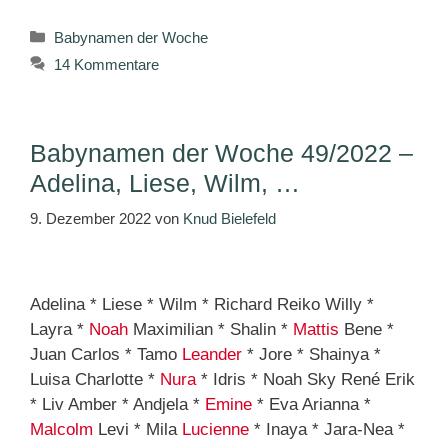
Kategorien
Babynamen der Woche
14 Kommentare
Babynamen der Woche 49/2022 –
Adelina, Liese, Wilm, …
9. Dezember 2022
von
Knud Bielefeld
Adelina * Liese * Wilm * Richard Reiko Willy *
Layra *
Noah
Maximilian * Shalin *
Mattis
Bene *
Juan Carlos * Tamo
Leander
* Jore * Shainya *
Luisa Charlotte *
Nura
* Idris * Noah Sky René Erik
* Liv Amber * Andjela *
Emine
* Eva Arianna *
Malcolm
Levi * Mila
Lucienne
* Inaya * Jara-Nea *