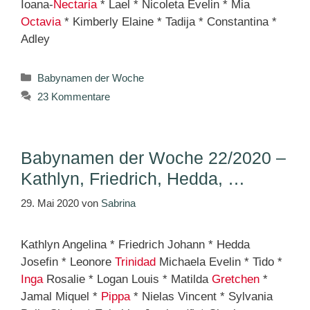
Ioana-
Nectaria
* Lael * Nicoleta Evelin * Mia
Octavia
* Kimberly Elaine * Tadija * Constantina *
Adley
Kategorien
Babynamen der Woche
23 Kommentare
Babynamen der Woche 22/2020 –
Kathlyn, Friedrich, Hedda, …
29. Mai 2020
von
Sabrina
Kathlyn Angelina * Friedrich Johann * Hedda
Josefin * Leonore
Trinidad
Michaela Evelin * Tido *
Inga
Rosalie * Logan Louis * Matilda
Gretchen
*
Jamal Miquel *
Pippa
* Nielas Vincent * Sylvania