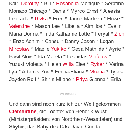
Kairi
Dorothy
* Bill *
Rosabella
-Monique * Serafino
Monaco Chicago * Danis * Myrco Ernst * Alessia
Leokadia *
Rivka
* Eren * Janne Marleen * Howe *
Valentine
* Mason Lee * Libella * Aimilios * Evelin
Maria Dorina * Tilda Katharine Lotte * Feryal *
Zion
* Enzo Achim * Cansu * Danny-Jason * Logan
Miroslaw
* Maelle
Yukiko
* Gesa Mathilda * Ayrie *
Basil Alois * Ida Marela * Leonidas
Vinícius
*
Yuzuki Violetta * Helen
Willa
Elea *
Ryker
* Varina
Lya * Artemis Zoe * Emilia-Eliana *
Moena
* Tyler-
Jayden Rolf * Shirin Milane *
Priya
Gianna * Erila
Und dann sind noch kürzlich zur Welt gekommen
Clementine
, die Tochter von Hendrik Wüst
(Ministerpräsident von Nordrhein-Weastfalen) und
Skyler
, das Baby des DJs David Guetta.