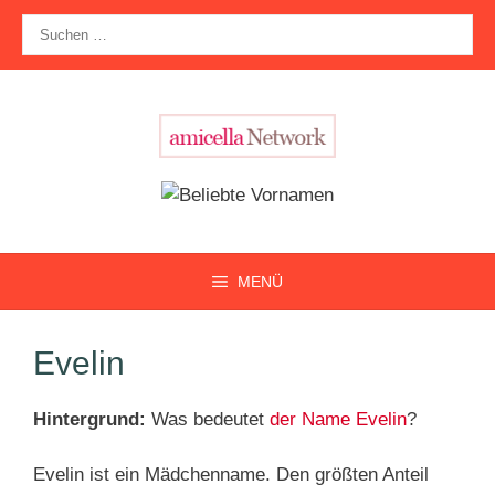
Zum
Suche
Inhalt
nach:
springen
MENÜ
Evelin
Hintergrund:
Was bedeutet
der Name Evelin
?
Evelin ist ein Mädchenname. Den größten Anteil