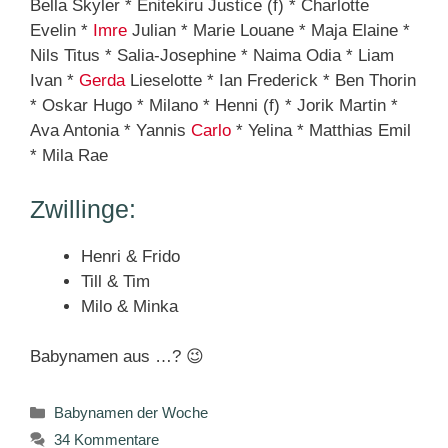
Bella Skyler * Enitekiru Justice (f) * Charlotte
Evelin *
Imre
Julian * Marie Louane * Maja Elaine *
Nils Titus * Salia-Josephine * Naima Odia * Liam
Ivan *
Gerda
Lieselotte * Ian Frederick * Ben Thorin
* Oskar Hugo * Milano * Henni (f) * Jorik Martin *
Ava Antonia * Yannis
Carlo
* Yelina * Matthias Emil
* Mila Rae
Zwillinge:
Henri & Frido
Till & Tim
Milo & Minka
Babynamen aus …? 😉
Kategorien
Babynamen der Woche
34 Kommentare