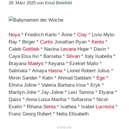
28. März 2025
von
Knud Bielefeld
Noya
* Friedrich Karlo * Änne *
Clay
* Livio Mylo-
Ray * Birger *
Curtis
Jonathan Ryan *
Kento
*
Caleb
Gottlieb
* Navina
Levana
Hope * Davin *
Caya Elsa Ilvi * Barseba *
Stivan
* Italy Isabella *
Brayana
Maelys
* Keyana * Ezekiel Mailo *
Salimata * Amaya
Hasna
* Lionel Robert Julius *
Miron Sander * Kalin * Ahmad Saddam *
Ege
*
Elmira Joline * Valeria Barbara Irina * Eryk *
Marilyn-Jolie * Jay-Joline * Lexi Tamina * Elyana *
Qaiss * Anna Luisa Martha * Sofiarona * Nicol-
Evelin * Rihana
Senta
* Ivathea * Isabel
Lucrezia
*
Franz Georg Robert * Nelia Elisabeth