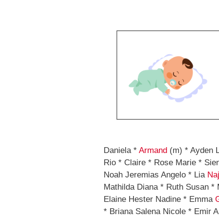
Daniela *
Armand
(m) * Ayden Le
Rio * Claire * Rose Marie * Sie
Noah Jeremias Angelo * Lia
Naj
Mathilda Diana * Ruth Susan * M
Elaine Hester Nadine * Emma
G
* Briana Salena Nicole * Emir A