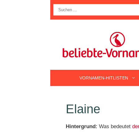
Zum
Suche
Inhalt
nach:
springen
VORNAMEN-HITLISTEN
Elaine
Hintergrund:
Was bedeutet
de