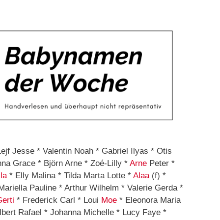
jf Jesse * Valentin Noah * Gabriel Ilyas * Otis
nna Grace * Björn Arne * Zoé-Lilly *
Arne
Peter *
la
* Elly Malina * Tilda Marta Lotte *
Alaa
(f) *
ariella Pauline * Arthur Wilhelm * Valerie Gerda *
erti
* Frederick Carl * Loui
Moe
* Eleonora Maria
lbert Rafael * Johanna Michelle * Lucy Faye *