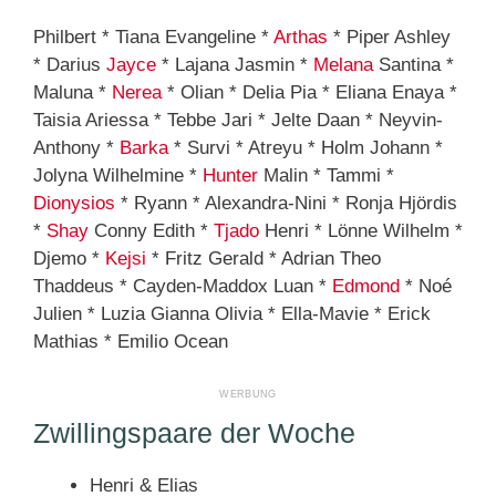
Philbert * Tiana Evangeline *
Arthas
* Piper Ashley
* Darius
Jayce
* Lajana Jasmin *
Melana
Santina *
Maluna *
Nerea
* Olian * Delia Pia * Eliana Enaya *
Taisia Ariessa * Tebbe Jari * Jelte Daan * Neyvin-
Anthony *
Barka
* Survi * Atreyu * Holm Johann *
Jolyna Wilhelmine *
Hunter
Malin * Tammi *
Dionysios
* Ryann * Alexandra-Nini * Ronja Hjördis
*
Shay
Conny Edith *
Tjado
Henri * Lönne Wilhelm *
Djemo *
Kejsi
* Fritz Gerald * Adrian Theo
Thaddeus * Cayden-Maddox Luan *
Edmond
* Noé
Julien * Luzia Gianna Olivia * Ella-Mavie * Erick
Mathias * Emilio Ocean
Zwillingspaare der Woche
Henri & Elias