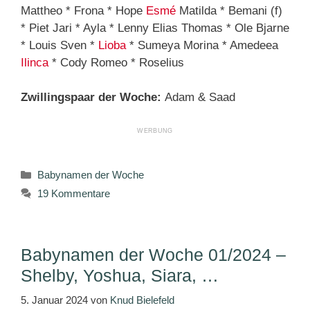
Mattheo * Frona * Hope
Esmé
Matilda * Bemani (f)
* Piet Jari * Ayla * Lenny Elias Thomas * Ole Bjarne
* Louis Sven *
Lioba
* Sumeya Morina * Amedeea
Ilinca
* Cody Romeo * Roselius
Zwillingspaar der Woche:
Adam & Saad
Kategorien
Babynamen der Woche
19 Kommentare
Babynamen der Woche 01/2024 –
Shelby, Yoshua, Siara, …
5. Januar 2024
von
Knud Bielefeld