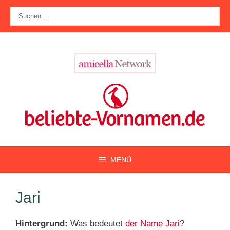
Zum
Suche
Inhalt
nach:
springen
MENÜ
Jari
Hintergrund:
Was bedeutet
der Name Jari
?