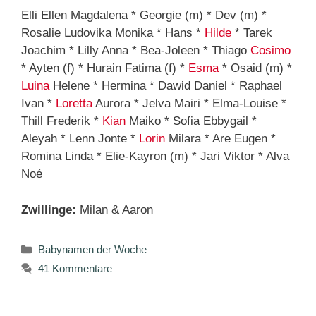
Elli Ellen Magdalena * Georgie (m) * Dev (m) *
Rosalie Ludovika Monika * Hans *
Hilde
* Tarek
Joachim * Lilly Anna * Bea-Joleen * Thiago
Cosimo
* Ayten (f) * Hurain Fatima (f) *
Esma
* Osaid (m) *
Luina
Helene * Hermina * Dawid Daniel * Raphael
Ivan *
Loretta
Aurora * Jelva Mairi * Elma-Louise *
Thill Frederik *
Kian
Maiko * Sofia Ebbygail *
Aleyah * Lenn Jonte *
Lorin
Milara * Are Eugen *
Romina Linda * Elie-Kayron (m) * Jari Viktor * Alva
Noé
Zwillinge:
Milan & Aaron
Kategorien
Babynamen der Woche
41 Kommentare