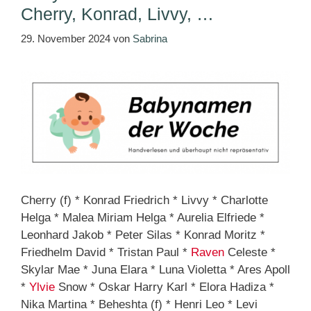
Cherry, Konrad, Livvy, …
29. November 2024
von
Sabrina
Cherry (f) * Konrad Friedrich * Livvy * Charlotte
Helga * Malea Miriam Helga * Aurelia Elfriede *
Leonhard Jakob * Peter Silas * Konrad Moritz *
Friedhelm David * Tristan Paul *
Raven
Celeste *
Skylar Mae * Juna Elara * Luna Violetta * Ares Apoll
*
Ylvie
Snow * Oskar Harry Karl * Elora Hadiza *
Nika Martina * Beheshta (f) * Henri Leo * Levi