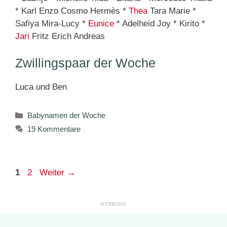
* Karl Enzo Cosmo Hermès *
Thea
Tara Marie *
Safiya Mira-Lucy *
Eunice
* Adelheid Joy * Kirito *
Jari
Fritz Erich Andreas
Zwillingspaar der Woche
Luca und Ben
Kategorien
Babynamen der Woche
19 Kommentare
Seite
Seite
1
2
Weiter
→