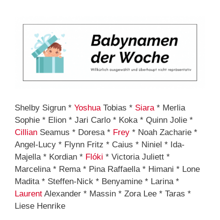
Shelby Sigrun *
Yoshua
Tobias *
Siara
* Merlia
Sophie * Elion * Jari Carlo * Koka * Quinn Jolie *
Cillian
Seamus * Doresa *
Frey
* Noah Zacharie *
Angel-Lucy * Flynn Fritz * Caius * Niniel * Ida-
Majella * Kordian *
Flóki
* Victoria Juliett *
Marcelina * Rema * Pina Raffaella * Himani * Lone
Madita * Steffen-Nick * Benyamine * Larina *
Laurent
Alexander * Massin * Zora Lee * Taras *
Liese Henrike