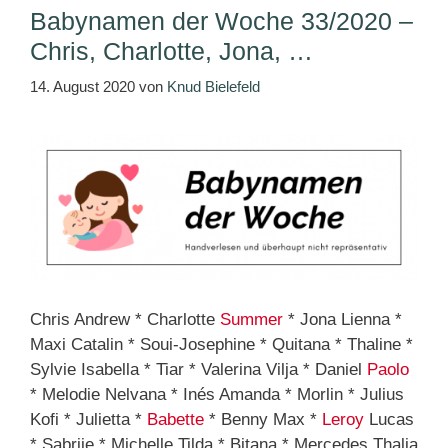
Babynamen der Woche 33/2020 –
Chris, Charlotte, Jona, …
14. August 2020
von
Knud Bielefeld
Chris Andrew * Charlotte
Summer
* Jona Lienna *
Maxi Catalin * Soui-Josephine * Quitana * Thaline *
Sylvie Isabella * Tiar * Valerina Vilja * Daniel
Paolo
* Melodie Nelvana * Inés Amanda * Morlin * Julius
Kofi * Julietta *
Babette
* Benny Max *
Leroy
Lucas
* Sabrije * Michelle Tilda * Bitana * Mercedes Thalia