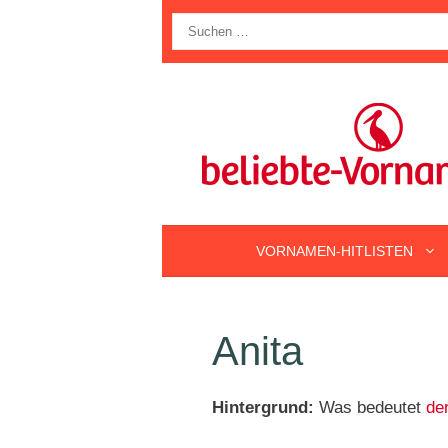
Zum
Suche
Inhalt
nach:
springen
VORNAMEN-HITLISTEN
Anita
Hintergrund:
Was bedeutet
de