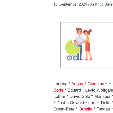
13. September 2024
von
Knud Biele
Laurina *
Angus
*
Giannina
* Ha
Boris
* Eduard * Levio Wolfgan
Lothar * David Solo * Mansour
* Dustin Oswald * Lore * Delin 
Owen-Pete *
Ornella
* Tondas *