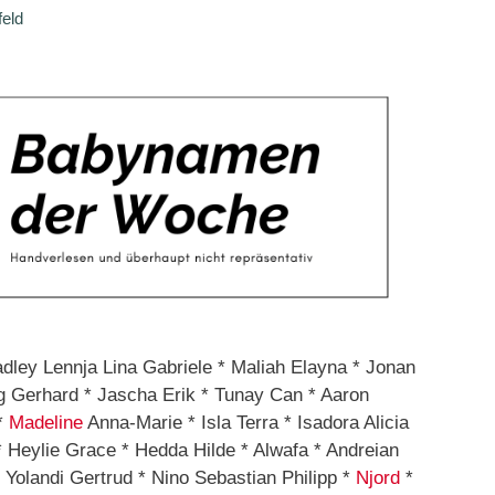
feld
dley Lennja Lina Gabriele * Maliah Elayna * Jonan
g Gerhard * Jascha Erik * Tunay Can * Aaron
 *
Madeline
Anna-Marie * Isla Terra * Isadora Alicia
* Heylie Grace * Hedda Hilde * Alwafa * Andreian
 Yolandi Gertrud * Nino Sebastian Philipp *
Njord
*