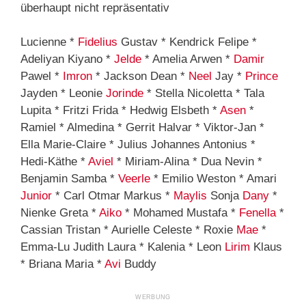
Lucienne *
Fidelius
Gustav * Kendrick Felipe *
Adeliyan Kiyano *
Jelde
* Amelia Arwen *
Damir
Pawel *
Imron
* Jackson Dean *
Neel
Jay *
Prince
Jayden * Leonie
Jorinde
* Stella Nicoletta * Tala
Lupita * Fritzi Frida * Hedwig Elsbeth *
Asen
*
Ramiel * Almedina * Gerrit Halvar * Viktor-Jan *
Ella Marie-Claire * Julius Johannes Antonius *
Hedi-Käthe *
Aviel
* Miriam-Alina * Dua Nevin *
Benjamin Samba *
Veerle
* Emilio Weston * Amari
Junior
* Carl Otmar Markus *
Maylis
Sonja
Dany
*
Nienke Greta *
Aiko
* Mohamed Mustafa *
Fenella
*
Cassian Tristan * Aurielle Celeste * Roxie
Mae
*
Emma-Lu Judith Laura * Kalenia * Leon
Lirim
Klaus
* Briana Maria *
Avi
Buddy