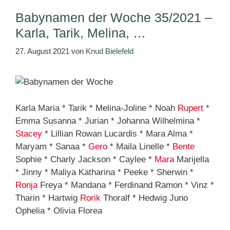
Babynamen der Woche 35/2021 –
Karla, Tarik, Melina, …
27. August 2021
von
Knud Bielefeld
Karla Maria * Tarik * Melina-Joline * Noah
Rupert
*
Emma Susanna * Jurian * Johanna Wilhelmina *
Stacey
* Lillian Rowan Lucardis * Mara Alma *
Maryam * Sanaa *
Gero
* Maila Linelle *
Bente
Sophie * Charly Jackson * Caylee *
Mara
Marijella
* Jinny * Maliya Katharina * Peeke * Sherwin *
Ronja
Freya * Mandana * Ferdinand Ramon * Vinz *
Tharin * Hartwig
Rorik
Thoralf * Hedwig Juno
Ophelia * Olivia Florea