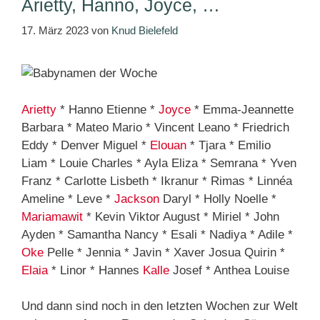
Arietty, Hanno, Joyce, …
17. März 2023
von
Knud Bielefeld
Arietty
* Hanno Etienne *
Joyce
* Emma-Jeannette
Barbara * Mateo Mario * Vincent Leano * Friedrich
Eddy * Denver Miguel *
Elouan
* Tjara * Emilio
Liam * Louie Charles * Ayla Eliza * Semrana * Yven
Franz * Carlotte Lisbeth * Ikranur * Rimas * Linnéa
Ameline * Leve *
Jackson
Daryl * Holly Noelle *
Mariamawit
* Kevin Viktor August * Miriel * John
Ayden * Samantha Nancy * Esali * Nadiya * Adile *
Oke
Pelle * Jennia * Javin * Xaver Josua Quirin *
Elaia
* Linor * Hannes
Kalle
Josef * Anthea Louise
Und dann sind noch in den letzten Wochen zur Welt