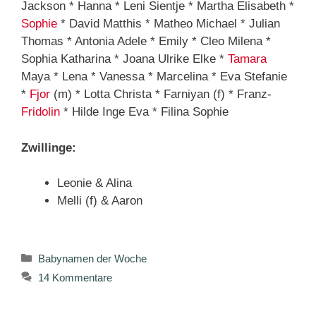
Jackson * Hanna * Leni Sientje * Martha Elisabeth *
Sophie
* David Matthis * Matheo Michael * Julian
Thomas * Antonia Adele * Emily * Cleo Milena *
Sophia Katharina * Joana Ulrike Elke *
Tamara
Maya * Lena * Vanessa * Marcelina * Eva Stefanie
*
Fjor
(m) * Lotta Christa * Farniyan (f) * Franz-
Fridolin
* Hilde Inge Eva * Filina Sophie
Zwillinge:
Leonie & Alina
Melli (f) & Aaron
Kategorien
Babynamen der Woche
14 Kommentare