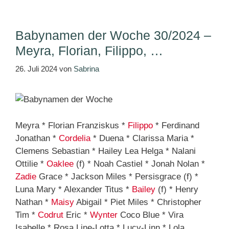
Babynamen der Woche 30/2024 –
Meyra, Florian, Filippo, …
26. Juli 2024
von
Sabrina
Meyra * Florian Franziskus *
Filippo
* Ferdinand
Jonathan *
Cordelia
* Duena * Clarissa Maria *
Clemens Sebastian * Hailey Lea Helga * Nalani
Ottilie *
Oaklee
(f) * Noah Castiel * Jonah Nolan *
Zadie
Grace * Jackson Miles * Persisgrace (f) *
Luna Mary * Alexander Titus *
Bailey
(f) * Henry
Nathan *
Maisy
Abigail * Piet Miles * Christopher
Tim *
Codrut
Eric *
Wynter
Coco Blue * Vira
Isabelle * Rosa Line-Lotta * Lucy-Linn * Lola