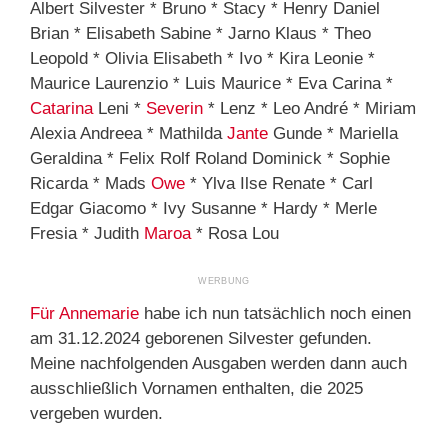
Albert Silvester * Bruno * Stacy * Henry Daniel
Brian * Elisabeth Sabine * Jarno Klaus * Theo
Leopold * Olivia Elisabeth * Ivo * Kira Leonie *
Maurice Laurenzio * Luis Maurice * Eva Carina *
Catarina
Leni *
Severin
* Lenz * Leo André * Miriam
Alexia Andreea * Mathilda
Jante
Gunde * Mariella
Geraldina * Felix Rolf Roland Dominick * Sophie
Ricarda * Mads
Owe
* Ylva Ilse Renate * Carl
Edgar Giacomo * Ivy Susanne * Hardy * Merle
Fresia * Judith
Maroa
* Rosa Lou
Für Annemarie
habe ich nun tatsächlich noch einen
am 31.12.2024 geborenen Silvester gefunden.
Meine nachfolgenden Ausgaben werden dann auch
ausschließlich Vornamen enthalten, die 2025
vergeben wurden.