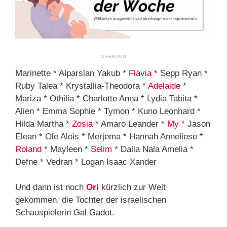
Marinette * Alparslan Yakub *
Flavia
* Sepp Ryan *
Ruby Talea * Krystallia-Theodora *
Adelaide
*
Mariza * Othilia * Charlotte Anna * Lydia Tabita *
Alien * Emma Sophie * Tymon * Kuno Leonhard *
Hilda Martha *
Zosia
* Amaro Leander *
My
* Jason
Elean * Ole Alois * Merjema * Hannah Anneliese *
Roland
* Mayleen *
Selim
* Dalia Nala Amelia *
Defne * Vedran * Logan Isaac Xander
Und dann ist noch
Ori
kürzlich zur Welt
gekommen, die Tochter der israelischen
Schauspielerin Gal Gadot.