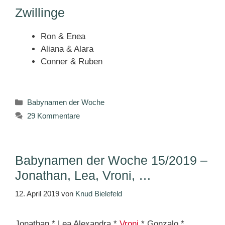
Zwillinge
Ron & Enea
Aliana & Alara
Conner & Ruben
Kategorien
Babynamen der Woche
29 Kommentare
Babynamen der Woche 15/2019 –
Jonathan, Lea, Vroni, …
12. April 2019
von
Knud Bielefeld
Jonathan * Lea Alexandra *
Vroni
* Gonzalo *