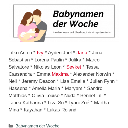
Tilko Anton *
Ivy
* Ayden Joel *
Jarla
* Jona
Sebastian * Lorena Paulin * Julika * Marco
Salvatore * Nikolas Leon *
Sevket
* Tessa
Cassandra * Emma
Maxima
* Alexander Norwin *
Nell * Jeremy Deacon * Lisa Emelie * Julien Fynn *
Hassena * Amelia Maria * Maryam * Sandro
Matthias * Olivia Louise * Nuda * Bennet Till *
Tabea Katharina * Liva Su * Lyani Zoé * Martha
Mina * Kayahan * Lukas Roland
Kategorien
Babynamen der Woche