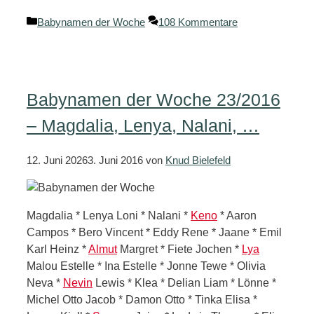
Kategorien
Babynamen der Woche
108 Kommentare
Babynamen der Woche 23/2016
– Magdalia, Lenya, Nalani, …
12. Juni 2026
3. Juni 2016
von
Knud Bielefeld
Magdalia * Lenya Loni * Nalani *
Keno
* Aaron
Campos * Bero Vincent * Eddy Rene * Jaane * Emil
Karl Heinz *
Almut
Margret * Fiete Jochen *
Lya
Malou Estelle * Ina Estelle * Jonne Tewe * Olivia
Neva *
Nevin
Lewis * Klea * Delian Liam * Lönne *
Michel Otto Jacob * Damon Otto * Tinka Elisa *