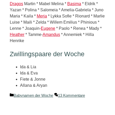
Dragos
Martin * Mabel Melina *
Basima
* Eldrik *
Yazan * Polina * Salomeia * Amelia-Gabriela * Juno
Maria * Kaila *
Merja
* Lykka Sofie * Rionard * Marlie
Luise * Maili * Zelda * Willem Emilius * Phinious *
Lenne * Joaquin-
Eugene
* Paolo * Renea * Mady *
Heather
* Tamme-
Amandus
* Annemiek * Hilla
Henrike
Zwillingspaare der Woche
Ida & Lia
Ida & Eva
Fiete & Jonne
Allana & Aryan
Kategorien
Babynamen der Woche
13 Kommentare