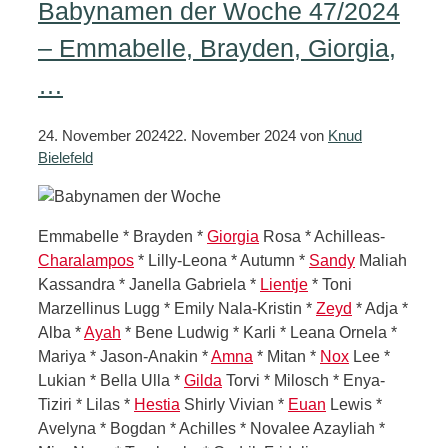
Babynamen der Woche 47/2024
– Emmabelle, Brayden, Giorgia,
…
24. November 2024
22. November 2024
von
Knud
Bielefeld
Emmabelle * Brayden *
Giorgia
Rosa * Achilleas-
Charalampos
* Lilly-Leona * Autumn *
Sandy
Maliah
Kassandra * Janella Gabriela *
Lientje
* Toni
Marzellinus Lugg * Emily Nala-Kristin *
Zeyd
* Adja *
Alba *
Ayah
* Bene Ludwig * Karli * Leana Ornela *
Mariya * Jason-Anakin *
Amna
* Mitan *
Nox
Lee *
Lukian * Bella Ulla *
Gilda
Torvi * Milosch * Enya-
Tiziri * Lilas *
Hestia
Shirly Vivian *
Euan
Lewis *
Avelyna * Bogdan * Achilles * Novalee Azayliah *