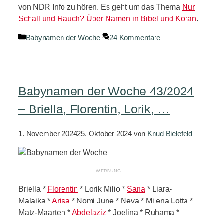
von NDR Info zu hören. Es geht um das Thema
Nur
Schall und Rauch? Über Namen in Bibel und Koran
.
Kategorien
Babynamen der Woche
24 Kommentare
Babynamen der Woche 43/2024
– Briella, Florentin, Lorik, …
1. November 2024
25. Oktober 2024
von
Knud Bielefeld
Briella *
Florentin
* Lorik Milio *
Sana
* Liara-
Malaika *
Arisa
* Nomi June * Neva * Milena Lotta *
Matz-Maarten *
Abdelaziz
* Joelina * Ruhama *