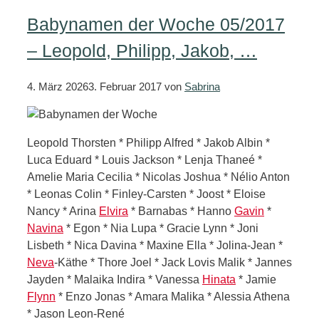
Babynamen der Woche 05/2017
– Leopold, Philipp, Jakob, …
4. März 2026
3. Februar 2017
von
Sabrina
Leopold Thorsten * Philipp Alfred * Jakob Albin *
Luca Eduard * Louis Jackson * Lenja Thaneé *
Amelie Maria Cecilia * Nicolas Joshua * Nélio Anton
* Leonas Colin * Finley-Carsten * Joost * Eloise
Nancy * Arina
Elvira
* Barnabas * Hanno
Gavin
*
Navina
* Egon * Nia Lupa * Gracie Lynn * Joni
Lisbeth * Nica Davina * Maxine Ella * Jolina-Jean *
Neva
-Käthe * Thore Joel * Jack Lovis Malik * Jannes
Jayden * Malaika Indira * Vanessa
Hinata
* Jamie
Flynn
* Enzo Jonas * Amara Malika * Alessia Athena
* Jason Leon-René