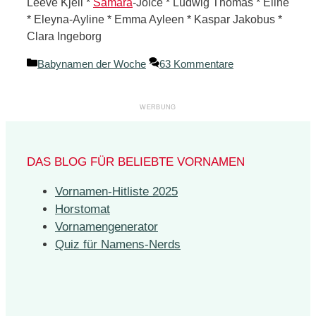
Leeve Kjell *
Samara
-Joice * Ludwig Thomas * Eline
* Eleyna-Ayline * Emma Ayleen * Kaspar Jakobus *
Clara Ingeborg
Kategorien
Babynamen der Woche
63 Kommentare
DAS BLOG FÜR BELIEBTE VORNAMEN
Vornamen-Hitliste 2025
Horstomat
Vornamengenerator
Quiz für Namens-Nerds