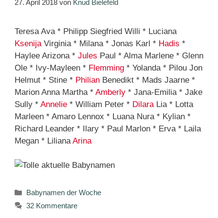
27. April 2018
von
Knud Bielefeld
Teresa Ava * Philipp Siegfried Willi * Luciana
Ksenija
Virginia * Milana * Jonas Karl *
Hadis
*
Haylee Arizona *
Jules
Paul * Alma Marlene * Glenn
Ole * Ivy-Mayleen *
Flemming
* Yolanda * Pilou Jon
Helmut * Stine *
Philian
Benedikt * Mads Jaarne *
Marion Anna Martha *
Amberly
* Jana-Emilia * Jake
Sully *
Annelie
* William Peter *
Dilara
Lia * Lotta
Marleen * Amaro Lennox * Luana Nura * Kylian *
Richard Leander * Ilary * Paul Marlon * Erva * Laila
Megan * Liliana
Arina
Kategorien
Babynamen der Woche
32 Kommentare