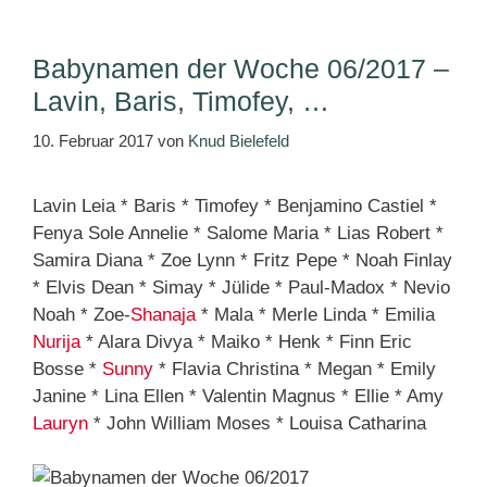
Babynamen der Woche 06/2017 –
Lavin, Baris, Timofey, …
10. Februar 2017
von
Knud Bielefeld
Lavin Leia * Baris * Timofey * Benjamino Castiel *
Fenya Sole Annelie * Salome Maria * Lias Robert *
Samira Diana * Zoe Lynn * Fritz Pepe * Noah Finlay
* Elvis Dean * Simay * Jülide * Paul-Madox * Nevio
Noah * Zoe-
Shanaja
* Mala * Merle Linda * Emilia
Nurija
* Alara Divya * Maiko * Henk * Finn Eric
Bosse *
Sunny
* Flavia Christina * Megan * Emily
Janine * Lina Ellen * Valentin Magnus * Ellie * Amy
Lauryn
* John William Moses * Louisa Catharina