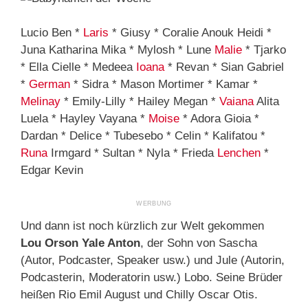
Lucio Ben *
Laris
* Giusy * Coralie Anouk Heidi *
Juna Katharina Mika * Mylosh * Lune
Malie
* Tjarko
* Ella Cielle * Medeea
Ioana
* Revan * Sian Gabriel
*
German
* Sidra * Mason Mortimer * Kamar *
Melinay
* Emily-Lilly * Hailey Megan *
Vaiana
Alita
Luela * Hayley Vayana *
Moise
* Adora Gioia *
Dardan * Delice * Tubesebo * Celin * Kalifatou *
Runa
Irmgard * Sultan * Nyla * Frieda
Lenchen
*
Edgar Kevin
Und dann ist noch kürzlich zur Welt gekommen
Lou Orson Yale Anton
, der Sohn von Sascha
(Autor, Podcaster, Speaker usw.) und Jule (Autorin,
Podcasterin, Moderatorin usw.) Lobo. Seine Brüder
heißen Rio Emil August und Chilly Oscar Otis.