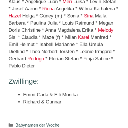
Klaus * Angelique Luän *
Meri
Luisa * Levin Stefan
* Josef Aaron *
Riona
Angelika * Wilma Kathalena *
Hazel
Helga * Güney (m) * Sonia *
Sina
Maila
Barbara * Paulina Julia * Louis Raimund * Megan
Doris Christine * Anna Magdalena Erika *
Melody
Sisi * Claudia * Maze (f) * Milan
Karel
Manfred *
Emil Helmut * Isabell Marianne * Ella Ursula
Dietlind * Theo Norbert Torsten * Leonie Irmgard *
Gerhard
Rodrigo
* Florian Stefan * Finja Sabine *
Pablo Dieter
Zwillinge:
Emmi Carla & Elli Monika
Richard & Gunnar
Kategorien
Babynamen der Woche