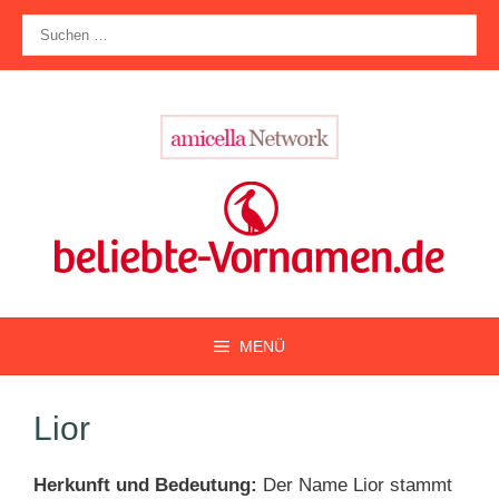
Zum
Suche
Inhalt
nach:
springen
MENÜ
Lior
Herkunft und Bedeutung:
Der Name Lior stammt