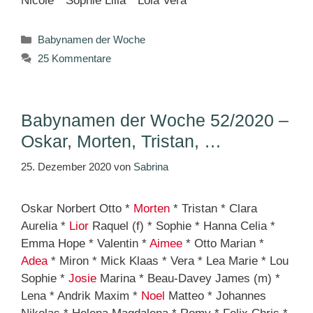
Nicole * Sophie Lilla * Lola Vera
Kategorien
Babynamen der Woche
25 Kommentare
Babynamen der Woche 52/2020 –
Oskar, Morten, Tristan, …
25. Dezember 2020
von
Sabrina
Oskar Norbert Otto *
Morten
* Tristan * Clara
Aurelia *
Lior
Raquel (f) * Sophie * Hanna Celia *
Emma Hope * Valentin *
Aimee
* Otto Marian *
Adea
* Miron * Mick Klaas * Vera * Lea Marie * Lou
Sophie *
Josie
Marina * Beau-Davey James (m) *
Lena * Andrik Maxim *
Noel
Matteo * Johannes