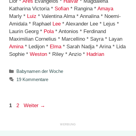
Lior *
Ares
Evangelos *
Halvar
* Magdalena
Katharina Victoria *
Sofian
* Rangina *
Amaya
Marly *
Luiz
* Valentina Alma * Annalina * Noemi-
Amidala * Raphael
Lee
* Alexander Lee * Lejus *
Laurin Georg *
Pola
* Antonios * Ferdinand
Maximilian Cornelius * Marcellino * Sayra * Layan
Amina
* Ledijon *
Elma
* Sarah Nadja * Arina * Lida
Sophie *
Weston
* Riley * Anzio *
Hadrian
Kategorien
Babynamen der Woche
19 Kommentare
Seite
Seite
1
2
Weiter
→