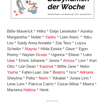
Billie Maverick * Hilko * Eetje Lieselotte * Aurelia
Margaretha * Noble *
Yanko
* Liam Alaric * Yoku
Lou * Saidy Anna Annette * Zoe Tess * Luysa
Scheilin *
Alayna
* Hilda Eeske * Dave * Egon
Ronny * Naylen
Ocean
* Ugonna * Eliese * Luke
Uwe
* Emmi Johanne * Jenno *
Arissa
* Lovi * Karl
Otto * Lior-Dean *
Kastriot
* Millie Jane * Nelio-
Yasha
* Fabio-Luan Joe *
Beatris
* Isra *
Adriana
Sheylina * Pella *
Norin
* Yokabel * Junea Linn *
Lene Lore * Patricia Catrin * Cezar-Mihai * Meera *
Mariama
Halima
* Henk