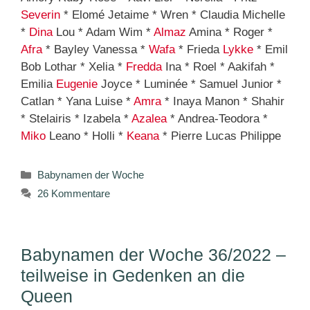
Severin
* Elomé Jetaime * Wren * Claudia Michelle
*
Dina
Lou * Adam Wim *
Almaz
Amina * Roger *
Afra
* Bayley Vanessa *
Wafa
* Frieda
Lykke
* Emil
Bob Lothar * Xelia *
Fredda
Ina * Roel * Aakifah *
Emilia
Eugenie
Joyce * Luminée * Samuel Junior *
Catlan * Yana Luise *
Amra
* Inaya Manon * Shahir
* Stelairis * Izabela *
Azalea
* Andrea-Teodora *
Miko
Leano * Holli *
Keana
* Pierre Lucas Philippe
Kategorien
Babynamen der Woche
26 Kommentare
Babynamen der Woche 36/2022 –
teilweise in Gedenken an die
Queen