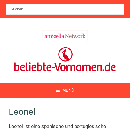
Zum
Suche
Inhalt
nach:
springen
MENÜ
Leonel
Leonel ist eine spanische und portugiesische