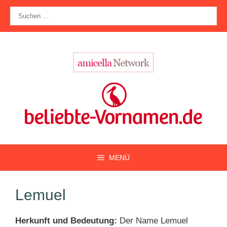
Zum
Suche
Inhalt
nach:
springen
MENÜ
Lemuel
Herkunft und Bedeutung:
Der Name Lemuel