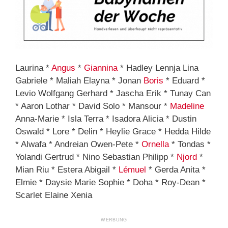
Laurina *
Angus
*
Giannina
* Hadley Lennja Lina
Gabriele * Maliah Elayna * Jonan
Boris
* Eduard *
Levio Wolfgang Gerhard * Jascha Erik * Tunay Can
* Aaron Lothar * David Solo * Mansour *
Madeline
Anna-Marie * Isla Terra * Isadora Alicia * Dustin
Oswald * Lore * Delin * Heylie Grace * Hedda Hilde
* Alwafa * Andreian Owen-Pete *
Ornella
* Tondas *
Yolandi Gertrud * Nino Sebastian Philipp *
Njord
*
Mian Riu * Estera Abigail *
Lémuel
* Gerda Anita *
Elmie * Daysie Marie Sophie * Doha * Roy-Dean *
Scarlet Elaine Xenia