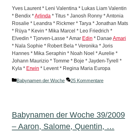
Yves Laurent * Leni Valentina * Lukas Liam Valentin
* Bendix *
Arlinda
* Titus * Janosh Ronny * Antonia
Rosalie * Leandra * Rickmer * Tarya * Jonathan Mats
* Rüya * Kevin * Mika Marcel * Leo Friedrich *
Elvedin * Tjorven-Lasse * Amar
Edin
* Danae
Amari
* Nala Sophie * Robert Bela * Veronika * Joris
Hannes * Mika Seraphin * Noah Noel * Aurelie *
Johann Maurizio * Tomme * Boje * Jayden-Tyrell *
Kyla *
Erwin
* Levent * Regina Maria Europa
Kategorien
Babynamen der Woche
25 Kommentare
Babynamen der Woche 39/2009
– Aaron, Salome, Quentin, …