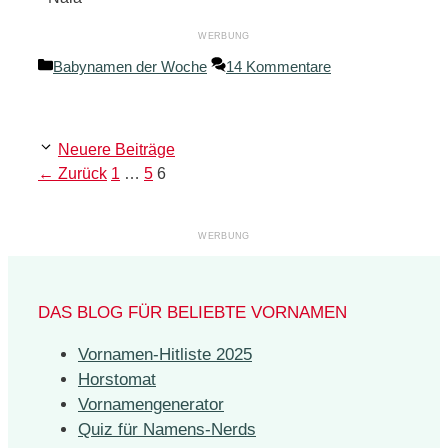
Kategorien
Babynamen der Woche
14 Kommentare
Neuere Beiträge
Seite
Seite
Seite
←
Zurück
1
…
5
6
DAS BLOG FÜR BELIEBTE VORNAMEN
Vornamen-Hitliste 2025
Horstomat
Vornamengenerator
Quiz für Namens-Nerds