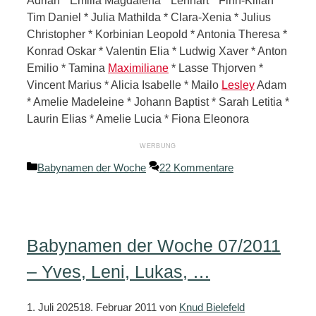
Adrian * Emilia Magdalena * Lennart * Finn-Kilian *
Tim Daniel * Julia Mathilda * Clara-Xenia * Julius
Christopher * Korbinian Leopold * Antonia Theresa *
Konrad Oskar * Valentin Elia * Ludwig Xaver * Anton
Emilio * Tamina
Maximiliane
* Lasse Thjorven *
Vincent Marius * Alicia Isabelle * Mailo
Lesley
Adam
* Amelie Madeleine * Johann Baptist * Sarah Letitia *
Laurin Elias * Amelie Lucia * Fiona Eleonora
Kategorien
Babynamen der Woche
22 Kommentare
Babynamen der Woche 07/2011
– Yves, Leni, Lukas, …
1. Juli 2025
18. Februar 2011
von
Knud Bielefeld