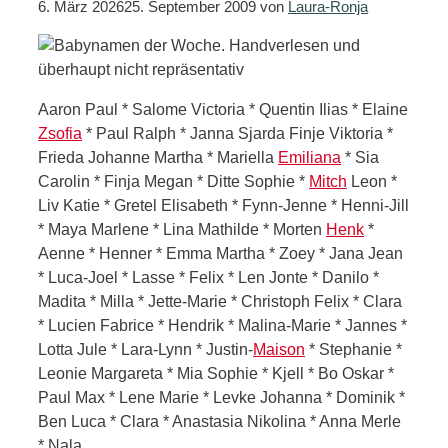
6. März 2026
25. September 2009
von
Laura-Ronja
Aaron Paul * Salome Victoria * Quentin Ilias * Elaine
Zsofia
* Paul Ralph * Janna Sjarda Finje Viktoria *
Frieda Johanne Martha * Mariella
Emiliana
* Sia
Carolin * Finja Megan * Ditte Sophie *
Mitch
Leon *
Liv Katie * Gretel Elisabeth * Fynn-Jenne * Henni-Jill
* Maya Marlene * Lina Mathilde * Morten
Henk
*
Aenne * Henner * Emma Martha * Zoey * Jana Jean
* Luca-Joel * Lasse * Felix * Len Jonte * Danilo *
Madita * Milla * Jette-Marie * Christoph Felix * Clara
* Lucien Fabrice * Hendrik * Malina-Marie * Jannes *
Lotta Jule * Lara-Lynn * Justin-
Maison
* Stephanie *
Leonie Margareta * Mia Sophie * Kjell * Bo Oskar *
Paul Max * Lene Marie * Levke Johanna * Dominik *
Ben Luca * Clara * Anastasia Nikolina * Anna Merle
* Nala