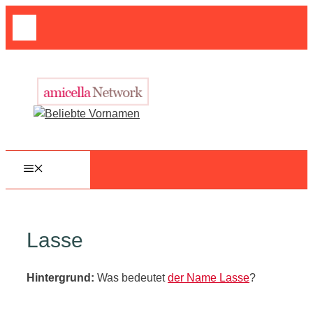
Zum
Suche
Inhalt
nach:
springen
MENÜ
Lasse
Hintergrund:
Was bedeutet
der Name Lasse
?