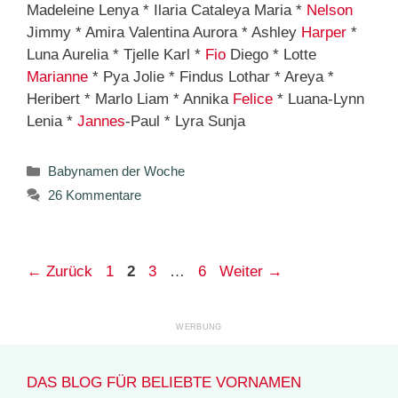
Madeleine Lenya * Ilaria Cataleya Maria *
Nelson
Jimmy * Amira Valentina Aurora * Ashley
Harper
*
Luna Aurelia * Tjelle Karl *
Fio
Diego * Lotte
Marianne
* Pya Jolie * Findus Lothar * Areya *
Heribert * Marlo Liam * Annika
Felice
* Luana-Lynn
Lenia *
Jannes
-Paul * Lyra Sunja
Kategorien
Babynamen der Woche
26 Kommentare
Seite
Seite
Seite
Seite
←
Zurück
1
2
3
…
6
Weiter
→
DAS BLOG FÜR BELIEBTE VORNAMEN