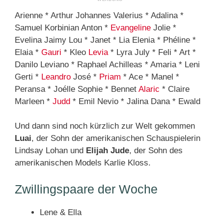
Arienne * Arthur Johannes Valerius * Adalina *
Samuel Korbinian Anton *
Evangeline
Jolie *
Evelina Jaimy Lou * Janet * Lia Elenia * Phéline *
Elaia *
Gauri
* Kleo
Levia
* Lyra July * Feli * Art *
Danilo Leviano * Raphael Achilleas * Amaria * Leni
Gerti *
Leandro
José *
Priam
* Ace * Manel *
Peransa * Joélle Sophie * Bennet
Alaric
* Claire
Marleen *
Judd
* Emil Nevio * Jalina Dana * Ewald
Und dann sind noch kürzlich zur Welt gekommen
Luai
, der Sohn der amerikanischen Schauspielerin
Lindsay Lohan und
Elijah Jude
,
der Sohn
des
amerikanischen Models
Karlie Kloss.
Zwillingspaare der Woche
Lene & Ella