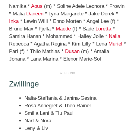
Namika *
Aous
(m) * Soline Adele Leonora * Frowin
* Malia
Daneen
* Lyna Margarete * Jake Derek *
Inka
* Lewin Willi * Enno Morten * Angel Lee (f) *
Bruno Max * Fjella *
Maede
(f) * Sade
Loretta
*
Samira Hanan * Mohammed * Hailey Jolie *
Naila
Rebecca * Agatha Regina * Kim Lilly * Lena
Muriel
*
Pari (f) * Thilo Mathias *
Dusan
(m) * Amalia
Jonana * Lana Marina * Elenor Marie-Sol
Zwillinge
Nalia-Steffania & Janina-Gesina
Rosa Annegret & Theo Rainer
Smilla Leni & Tiu Paul
Nart & Nora
Leny & Liv