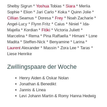
Shelby Sigrun *
Yoshua
Tobias *
Siara
* Merlia
Sophie * Elion * Jari Carlo * Koka * Quinn Jolie *
Cillian
Seamus * Doresa *
Frey
* Noah Zacharie *
Angel-Lucy * Flynn Fritz * Caius * Niniel * Ida-
Majella * Kordian *
Flóki
* Victoria Juliett *
Marcelina * Rema * Pina Raffaella * Himani * Lone
Madita * Steffen-Nick * Benyamine * Larina *
Laurent
Alexander * Massin * Zora Lee * Taras *
Liese Henrike
Zwillingspaare der Woche
Henry Aiden & Oskar Nolan
Jonathan & Benedikt
Jannis & Linea
Levi Johann Martin & Romy Hanna Hedwig