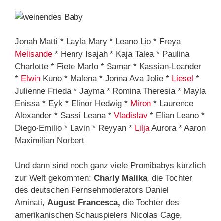
Jonah Matti * Layla Mary * Leano Lio * Freya
Melisande
* Henry Isajah * Kaja Talea * Paulina
Charlotte * Fiete Marlo * Samar * Kassian-Leander
*
Elwin
Kuno * Malena * Jonna Ava Jolie *
Liesel
*
Julienne Frieda * Jayma * Romina Theresia * Mayla
Enissa * Eyk * Elinor Hedwig *
Miron
* Laurence
Alexander * Sassi Leana *
Vladislav
* Elian Leano *
Diego-Emilio * Lavin * Reyyan *
Lilja
Aurora * Aaron
Maximilian Norbert
Und dann sind noch ganz viele Promibabys kürzlich
zur Welt gekommen:
Charly Malika
, die Tochter
des deutschen Fernsehmoderators Daniel
Aminati,
August Francesca,
die Tochter des
amerikanischen Schauspielers Nicolas Cage,