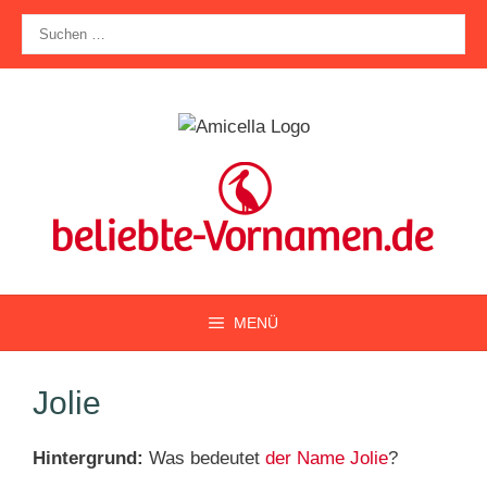
Zum
Suche
Inhalt
nach:
springen
MENÜ
Jolie
Hintergrund:
Was bedeutet
der Name Jolie
?