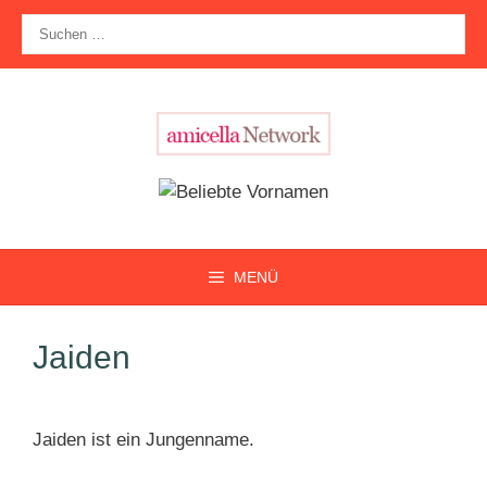
Zum
Suche
Inhalt
nach:
springen
MENÜ
Jaiden
Jaiden ist ein Jungenname.