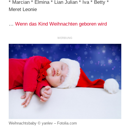
* Marcian * Elmina * Lian Julian * Iva * Betty *
Meret Leonie
…
Wenn das Kind Weihnachten geboren wird
Weihnachtsbaby © yanlev – Fotolia.com