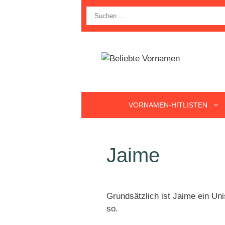
Zum
Suche
Inhalt
nach:
springen
VORNAMEN-HITLISTEN
Jaime
Grundsätzlich ist Jaime ein U
so.