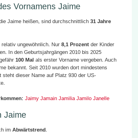
 des Vornamens Jaime
ie Jaime heißen, sind durchschnittlich
31 Jahre
 relativ ungewöhnlich. Nur
8,1 Prozent
der Kinder
en. In den Geburtsjahrgängen 2010 bis 2025
ngefähr
100 Mal
als erster Vorname vergeben. Auch
ime bekannt. Seit 2010 wurden dort mindestens
 steht dieser Name auf Platz 930 der US-
te.
orkommen:
Jaimy
Jamain
Jamilia
Jamilo
Janelle
n Jaime
ch im
Abwärtstrend
.