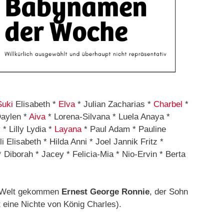
Suki
Elisabeth *
Elva
* Julian Zacharias *
Charbel
*
Daylen *
Aiva
* Lorena-Silvana * Luela Anaya *
 Lilly Lydia *
Layana
* Paul Adam * Pauline
li Elisabeth * Hilda Anni * Joel Jannik Fritz *
* Diborah * Jacey * Felicia-Mia * Nio-Ervin * Berta
ur Welt gekommen
Ernest George Ronnie
, der Sohn
 eine Nichte von König Charles).