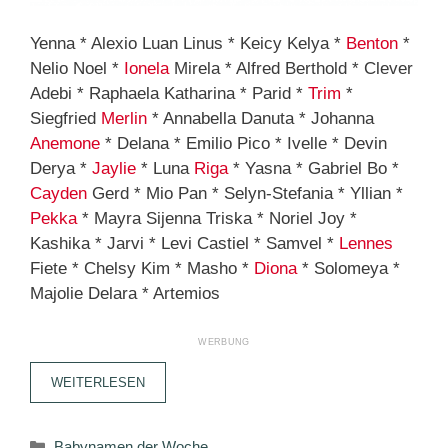
Yenna * Alexio Luan Linus * Keicy Kelya *
Benton
*
Nelio Noel *
Ionela
Mirela * Alfred Berthold * Clever
Adebi * Raphaela Katharina * Parid *
Trim
*
Siegfried
Merlin
* Annabella Danuta * Johanna
Anemone
* Delana * Emilio Pico * Ivelle * Devin
Derya *
Jaylie
* Luna
Riga
* Yasna * Gabriel Bo *
Cayden
Gerd * Mio Pan * Selyn-Stefania * Yllian *
Pekka
* Mayra Sijenna Triska * Noriel Joy *
Kashika * Jarvi * Levi Castiel * Samvel *
Lennes
Fiete * Chelsy Kim * Masho *
Diona
* Solomeya *
Majolie Delara * Artemios
WEITERLESEN
Kategorien
Babynamen der Woche