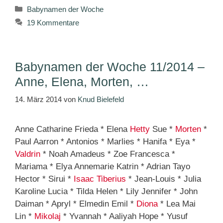
Kategorien
Babynamen der Woche
19 Kommentare
Babynamen der Woche 11/2014 –
Anne, Elena, Morten, …
14. März 2014
von
Knud Bielefeld
Anne Catharine Frieda * Elena
Hetty
Sue *
Morten
*
Paul Aarron * Antonios * Marlies * Hanifa * Eya *
Valdrin
* Noah Amadeus * Zoe Francesca *
Mariama * Elya Annemarie Katrin * Adrian Tayo
Hector * Sirui *
Isaac
Tiberius
* Jean-Louis * Julia
Karoline Lucia * Tilda Helen * Lily Jennifer * John
Daiman * Apryl * Elmedin Emil *
Diona
* Lea Mai
Lin *
Mikolaj
* Yvannah * Aaliyah Hope * Yusuf