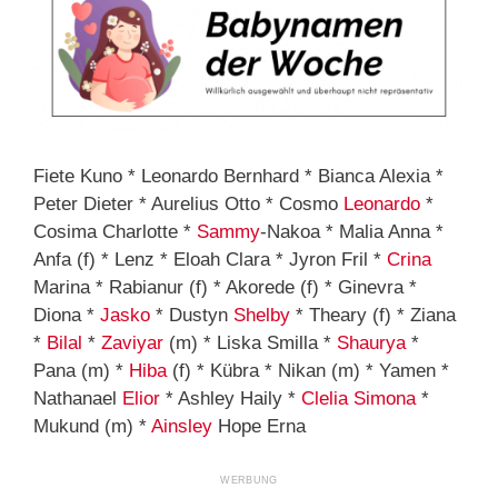
Fiete Kuno * Leonardo Bernhard * Bianca Alexia *
Peter Dieter * Aurelius Otto * Cosmo
Leonardo
*
Cosima Charlotte *
Sammy
-Nakoa * Malia Anna *
Anfa (f) * Lenz * Eloah Clara * Jyron Fril *
Crina
Marina * Rabianur (f) * Akorede (f) * Ginevra *
Diona *
Jasko
* Dustyn
Shelby
* Theary (f) * Ziana
*
Bilal
*
Zaviyar
(m) * Liska Smilla *
Shaurya
*
Pana (m) *
Hiba
(f) * Kübra * Nikan (m) * Yamen *
Nathanael
Elior
* Ashley Haily *
Clelia
Simona
*
Mukund (m) *
Ainsley
Hope Erna