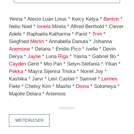
Yenna * Alexio Luan Linus * Keicy Kelya *
Benton
*
Nelio Noel *
Ionela
Mirela * Alfred Berthold * Clever
Adebi * Raphaela Katharina * Parid *
Trim
*
Siegfried
Merlin
* Annabella Danuta * Johanna
Anemone
* Delana * Emilio Pico * Ivelle * Devin
Derya *
Jaylie
* Luna
Riga
* Yasna * Gabriel Bo *
Cayden
Gerd * Mio Pan * Selyn-Stefania * Yllian *
Pekka
* Mayra Sijenna Triska * Noriel Joy *
Kashika * Jarvi * Levi Castiel * Samvel *
Lennes
Fiete * Chelsy Kim * Masho *
Diona
* Solomeya *
Majolie Delara * Artemios
WEITERLESEN