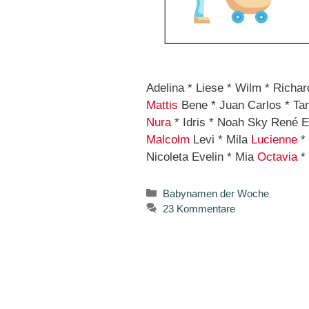
Adelina * Liese * Wilm * Richar
Mattis
Bene * Juan Carlos * T
Nura
* Idris * Noah Sky René Er
Malcolm
Levi * Mila
Lucienne
* 
Nicoleta Evelin * Mia
Octavia
* 
Kategorien
Babynamen der Woche
23 Kommentare