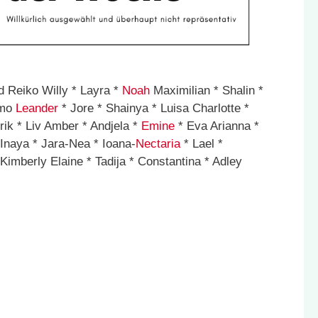
d Reiko Willy * Layra *
Noah
Maximilian * Shalin *
amo
Leander
* Jore * Shainya * Luisa Charlotte *
ik * Liv Amber * Andjela *
Emine
* Eva Arianna *
Inaya * Jara-Nea * Ioana-
Nectaria
* Lael *
Kimberly Elaine * Tadija * Constantina * Adley