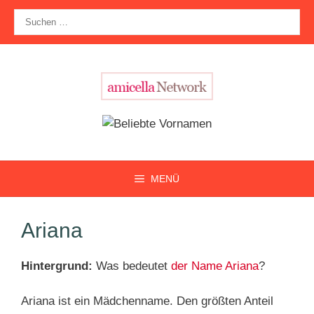
Zum
Suche
Inhalt
nach:
springen
MENÜ
Ariana
Hintergrund:
Was bedeutet
der Name Ariana
?
Ariana ist ein Mädchenname. Den größten Anteil