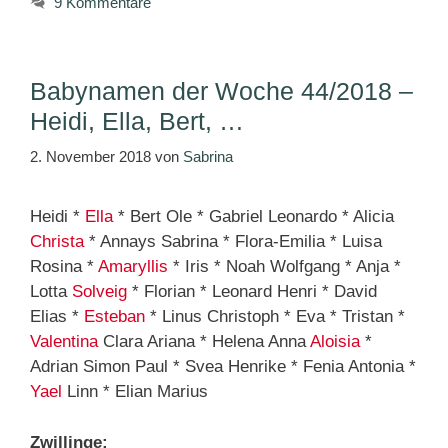
9 Kommentare
Babynamen der Woche 44/2018 –
Heidi, Ella, Bert, …
2. November 2018
von
Sabrina
Heidi *
Ella
* Bert Ole * Gabriel Leonardo * Alicia
Christa
* Annays Sabrina * Flora-Emilia * Luisa
Rosina *
Amaryllis
* Iris * Noah Wolfgang * Anja *
Lotta
Solveig
* Florian * Leonard Henri * David
Elias *
Esteban
* Linus Christoph * Eva * Tristan *
Valentina
Clara Ariana * Helena Anna
Aloisia
*
Adrian Simon Paul * Svea Henrike * Fenia Antonia *
Yael
Linn * Elian Marius
Zwillinge: