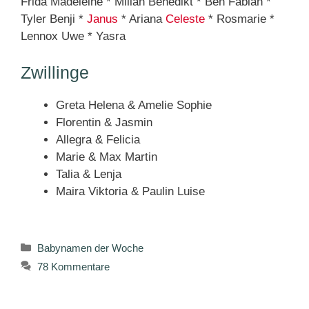
Frida Madeleine * Milian Benedikt * Ben Fabian *
Tyler Benji *
Janus
* Ariana
Celeste
* Rosmarie *
Lennox Uwe * Yasra
Zwillinge
Greta Helena & Amelie Sophie
Florentin & Jasmin
Allegra & Felicia
Marie & Max Martin
Talia & Lenja
Maira Viktoria & Paulin Luise
Kategorien
Babynamen der Woche
78 Kommentare