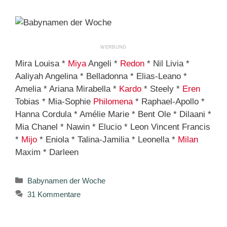
Mira Louisa *
Miya
Angeli *
Redon
* Nil Livia *
Aaliyah Angelina * Belladonna * Elias-Leano *
Amelia * Ariana Mirabella *
Kardo
* Steely *
Eren
Tobias * Mia-Sophie
Philomena
* Raphael-Apollo *
Hanna Cordula * Amélie Marie * Bent Ole * Dilaani *
Mia Chanel * Nawin * Elucio * Leon Vincent Francis
*
Mijo
* Eniola * Talina-Jamilia * Leonella *
Milan
Maxim * Darleen
Kategorien
Babynamen der Woche
31 Kommentare