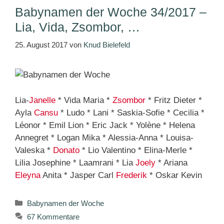
Babynamen der Woche 34/2017 –
Lia, Vida, Zsombor, …
25. August 2017
von
Knud Bielefeld
Lia-
Janelle
* Vida Maria *
Zsombor
* Fritz Dieter *
Ayla
Cansu
* Ludo * Lani * Saskia-Sofie * Cecilia *
Léonor * Emil Lion * Eric Jack * Yolène * Helena
Annegret * Logan Mika * Alessia-Anna * Louisa-
Valeska *
Donato
* Lio Valentino * Elina-Merle *
Lilia Josephine * Laamrani * Lia
Joely
* Ariana
Eleyna
Anita * Jasper Carl
Frederik
* Oskar Kevin
Kategorien
Babynamen der Woche
67 Kommentare