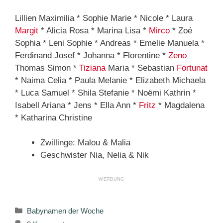
Lillien Maximilia * Sophie Marie * Nicole * Laura
Margit
* Alicia Rosa * Marina Lisa *
Mirco
* Zoé
Sophia * Leni Sophie * Andreas * Emelie Manuela *
Ferdinand Josef * Johanna * Florentine *
Zeno
Thomas Simon *
Tiziana
Maria * Sebastian
Fortunat
* Naima Celia * Paula Melanie * Elizabeth Michaela
* Luca Samuel * Shila Stefanie * Noëmi Kathrin *
Isabell Ariana * Jens * Ella Ann *
Fritz
* Magdalena
* Katharina Christine
Zwillinge: Malou & Malia
Geschwister Nia, Nelia & Nik
Kategorien
Babynamen der Woche