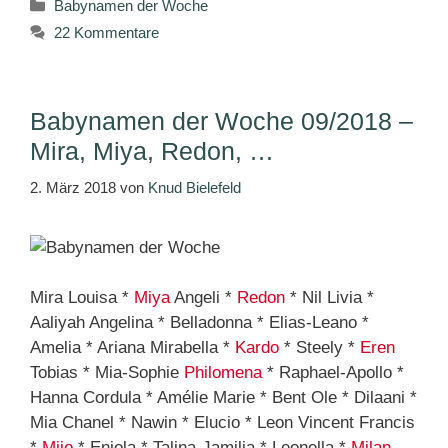
Kategorien
Babynamen der Woche
22 Kommentare
Babynamen der Woche 09/2018 –
Mira, Miya, Redon, …
2. März 2018
von
Knud Bielefeld
Mira Louisa *
Miya
Angeli *
Redon
* Nil Livia *
Aaliyah Angelina * Belladonna * Elias-Leano *
Amelia * Ariana Mirabella *
Kardo
* Steely *
Eren
Tobias * Mia-Sophie
Philomena
* Raphael-Apollo *
Hanna Cordula * Amélie Marie * Bent Ole * Dilaani *
Mia Chanel * Nawin * Elucio * Leon Vincent Francis
*
Mijo
* Eniola * Talina-Jamilia * Leonella *
Milan