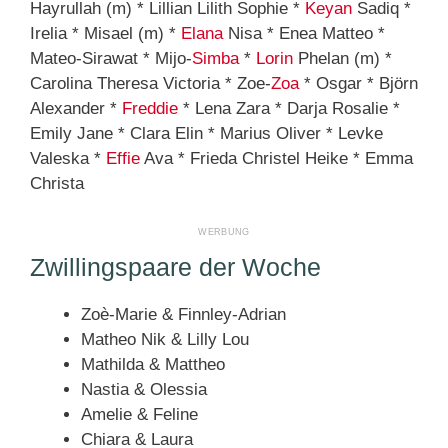
Hayrullah (m) * Lillian Lilith Sophie *
Keyan
Sadiq *
Irelia * Misael (m) *
Elana
Nisa * Enea Matteo *
Mateo-Sirawat * Mijo-
Simba
*
Lorin
Phelan (m) *
Carolina Theresa Victoria * Zoe-
Zoa
* Osgar * Björn
Alexander *
Freddie
* Lena Zara * Darja Rosalie *
Emily Jane * Clara Elin * Marius Oliver * Levke
Valeska *
Effie
Ava * Frieda Christel Heike * Emma
Christa
Zwillingspaare der Woche
Zoè-Marie & Finnley-Adrian
Matheo Nik & Lilly Lou
Mathilda & Mattheo
Nastia & Olessia
Amelie & Feline
Chiara & Laura