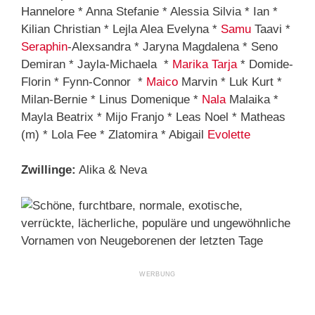
Hannelore * Anna Stefanie * Alessia Silvia * Ian *
Kilian Christian * Lejla Alea Evelyna *
Samu
Taavi *
Seraphin
-Alexsandra * Jaryna Magdalena * Seno
Demiran * Jayla-Michaela *
Marika
Tarja
* Domide-
Florin * Fynn-Connor *
Maico
Marvin * Luk Kurt *
Milan-Bernie * Linus Domenique *
Nala
Malaika *
Mayla Beatrix * Mijo Franjo * Leas Noel * Matheas
(m) * Lola Fee * Zlatomira * Abigail
Evolette
Zwillinge:
Alika & Neva