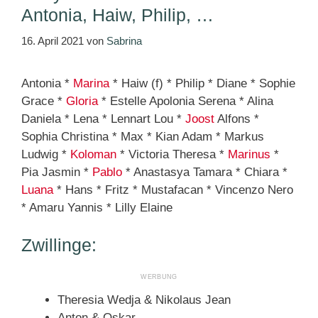
Antonia, Haiw, Philip, …
16. April 2021
von
Sabrina
Antonia *
Marina
* Haiw (f) * Philip * Diane * Sophie
Grace *
Gloria
* Estelle Apolonia Serena * Alina
Daniela * Lena * Lennart Lou *
Joost
Alfons *
Sophia Christina * Max * Kian Adam * Markus
Ludwig *
Koloman
* Victoria Theresa *
Marinus
*
Pia Jasmin *
Pablo
* Anastasya Tamara * Chiara *
Luana
* Hans * Fritz * Mustafacan * Vincenzo Nero
* Amaru Yannis * Lilly Elaine
Zwillinge:
Theresia Wedja & Nikolaus Jean
Anton & Oskar