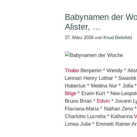
Babynamen der Wo
Alister, …
27. März 2026
von
Knud Bielefeld
Thabo
Benjamin * Wendy * Alist
Lennart Henry Lothar * Swastik 
Hubertus * Medina Nur * Jolla 
Bilge
* Erwin Kurt * Neo-Leopold
Bruno Brian *
Edvin
* Jovann L
Flaviana-Maria * Nathan Zeno *
Charlotte Lucretia * Katharina
V
Limea Julie * Emmett Rainer Ar