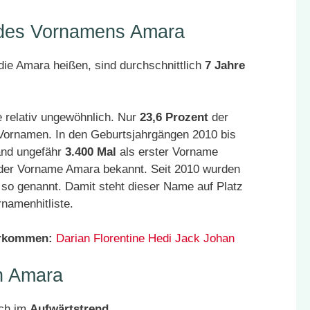
r des Vornamens Amara
ie Amara heißen, sind durchschnittlich
7 Jahre
 relativ ungewöhnlich. Nur
23,6 Prozent
der
 Vornamen. In den Geburtsjahrgängen 2010 bis
and ungefähr
3.400 Mal
als erster Vorname
 der Vorname Amara bekannt. Seit 2010 wurden
so genannt. Damit steht dieser Name auf Platz
namenhitliste.
orkommen:
Darian
Florentine
Hedi
Jack
Johan
n Amara
ich im
Aufwärtstrend
.