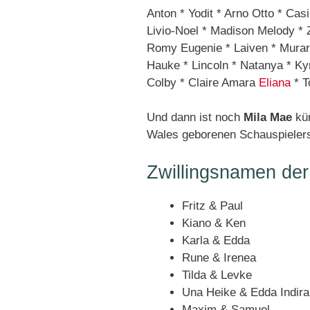
Anton * Yodit * Arno Otto * Casi
Livio-Noel * Madison Melody * Z
Romy Eugenie * Laiven * Mura
Hauke * Lincoln * Natanya * Kyr
Colby * Claire Amara
Eliana
* T
Und dann ist noch
Mila Mae
kür
Wales geborenen Schauspielers
Zwillingsnamen de
Fritz & Paul
Kiano & Ken
Karla & Edda
Rune & Irenea
Tilda & Levke
Una Heike & Edda Indira
Maxim & Samuel