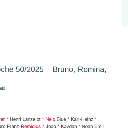
he 50/2025 – Bruno, Romina,
eld
ter
* Henri Lanzelot *
Nelo
Blue * Karl-Heinz *
dro Franz-
Remigius
* Joao * Kaydan * Noah Emil