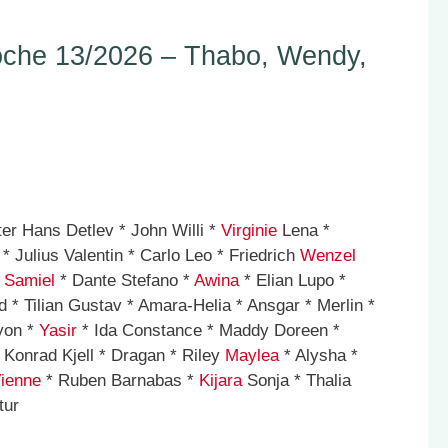
che 13/2026 – Thabo, Wendy,
er Hans Detlev * John Willi *
Virginie
Lena *
* Julius Valentin * Carlo Leo * Friedrich
Wenzel
*
Samiel
* Dante Stefano *
Awina
* Elian Lupo *
 * Tilian Gustav * Amara-Helia * Ansgar * Merlin *
yon *
Yasir
* Ida Constance * Maddy Doreen *
 Konrad Kjell * Dragan * Riley
Maylea
* Alysha *
ienne
* Ruben Barnabas *
Kijara
Sonja * Thalia
tur