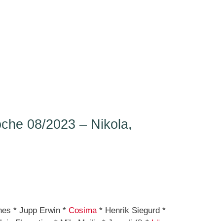
he 08/2023 – Nikola,
…
gnes * Jupp Erwin *
Cosima
* Henrik Siegurd *