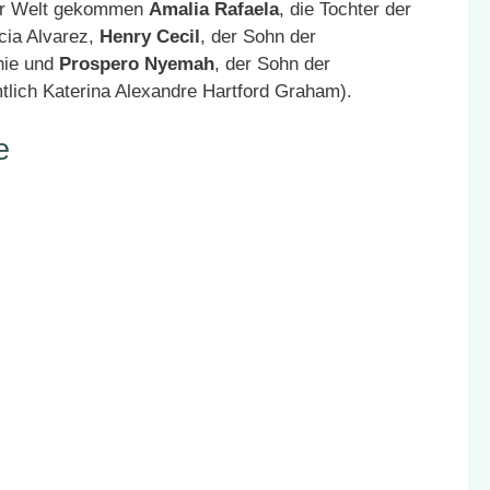
zur Welt gekommen
Amalia Rafaela
, die Tochter der
cia Alvarez,
Henry Cecil
, der Sohn der
hie und
Prospero Nyemah
, der Sohn der
lich Katerina Alexandre Hartford Graham).
e
e