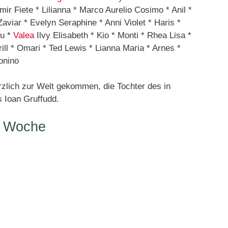
mir Fiete * Lilianna * Marco Aurelio Cosimo * Anil *
aviar * Evelyn Seraphine * Anni Violet * Haris *
ru *
Valea
Ilvy Elisabeth * Kio * Monti * Rhea Lisa *
ill * Omari * Ted Lewis * Lianna Maria * Arnes *
onino
zlich zur Welt gekommen, die Tochter des in
 Ioan Gruffudd.
r Woche