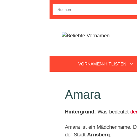
Zum
Suche
Inhalt
nach:
springen
VORNAMEN-HITLISTEN
Amara
Hintergrund:
Was bedeutet
de
Amara ist ein Mädchenname. De
der Stadt
Arnsberg
.