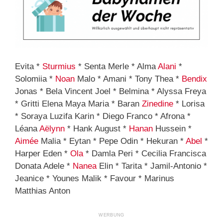
Evita *
Sturmius
* Senta Merle * Alma
Alani
*
Solomiia *
Noan
Malo * Amani * Tony Thea *
Bendix
Jonas * Bela Vincent Joel * Belmina * Alyssa Freya
* Gritti Elena Maya Maria * Baran
Zinedine
* Lorisa
* Soraya Luzifa Karin * Diego Franco * Afrona *
Léana
Aëlynn
* Hank August *
Hanan
Hussein *
Aimée
Malia * Eytan * Pepe Odin * Hekuran *
Abel
*
Harper Eden *
Ola
* Damla Peri * Cecilia Francisca
Donata Adele *
Nanea
Elin * Tarita * Jamil-Antonio *
Jeanice * Younes Malik * Favour * Marinus
Matthias Anton