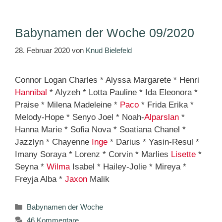
Babynamen der Woche 09/2020
28. Februar 2020
von
Knud Bielefeld
Connor Logan Charles * Alyssa Margarete * Henri
Hannibal
* Alyzeh * Lotta Pauline * Ida Eleonora *
Praise * Milena Madeleine *
Paco
* Frida Erika *
Melody-Hope * Senyo Joel * Noah-
Alparslan
*
Hanna Marie * Sofia Nova * Soatiana Chanel *
Jazzlyn * Chayenne
Inge
* Darius * Yasin-Resul *
Imany Soraya * Lorenz * Corvin * Marlies
Lisette
*
Seyna *
Wilma
Isabel * Hailey-Jolie * Mireya *
Freyja Alba *
Jaxon
Malik
Kategorien
Babynamen der Woche
46 Kommentare