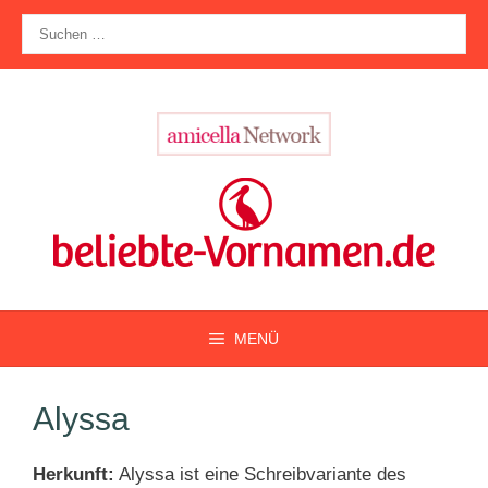
Zum
Suche
Inhalt
nach:
springen
MENÜ
Alyssa
Herkunft:
Alyssa ist eine Schreibvariante des