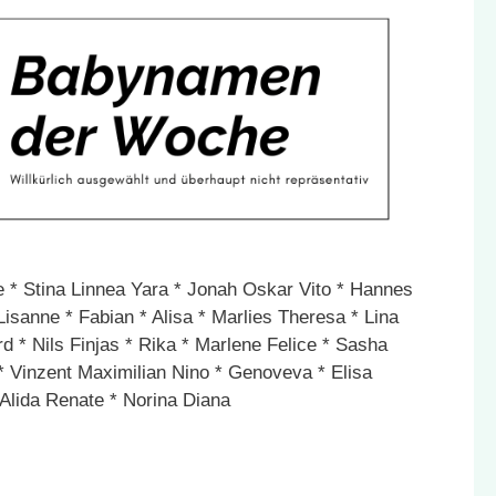
ie * Stina Linnea Yara * Jonah Oskar Vito * Hannes
isanne * Fabian * Alisa * Marlies Theresa * Lina
d * Nils Finjas * Rika * Marlene Felice * Sasha
 * Vinzent Maximilian Nino * Genoveva * Elisa
 Alida Renate * Norina Diana