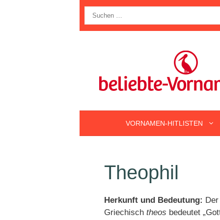
Zum
Suche
Inhalt
nach:
springen
VORNAMEN-HITLISTEN
Theophil
Herkunft und Bedeutung:
Der 
Griechisch
theos
bedeutet „Got