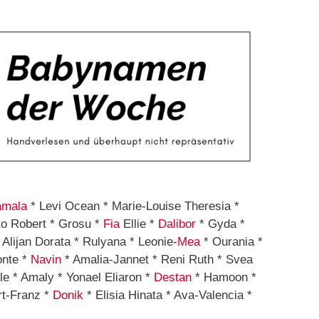
amala
* Levi Ocean * Marie-Louise Theresia *
to Robert * Grosu *
Fia
Ellie *
Dalibor
* Gyda *
 Alijan Dorata * Rulyana * Leonie-
Mea
* Ourania *
onte *
Navin
* Amalia-Jannet * Reni Ruth * Svea
le * Amaly * Yonael Eliaron *
Destan
* Hamoon *
rt-Franz *
Donik
* Elisia Hinata * Ava-Valencia *