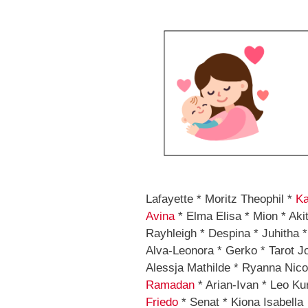
Lafayette * Moritz Theophil *
K
Avina
* Elma Elisa * Mion * Aki
Rayhleigh * Despina * Juhitha *
Alva-Leonora * Gerko * Tarot J
Alessja Mathilde * Ryanna Nico
Ramadan
* Arian-Ivan * Leo Ku
Friedo
* Senat * Kiona Isabella