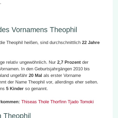
.
 des Vornamens Theophil
ie Theophil heißen, sind durchschnittlich
22 Jahre
ge relativ ungewöhnlich. Nur
2,7 Prozent
der
 Vornamen. In den Geburtsjahrgängen 2010 bis
hland ungefähr
20 Mal
als erster Vorname
t der Name Theophil vor, allerdings eher selten.
ens
5 Kinder
so genannt.
orkommen:
Thiseas
Thole
Thorfinn
Tjado
Tomoki
 Theophil