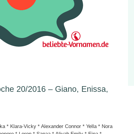
he 20/2016 – Giano, Enissa,
a * Klara-Vicky * Alexander Connor * Yella * Nora
onore * Leron * Sanaa * Aliyah Emily * Ejna *