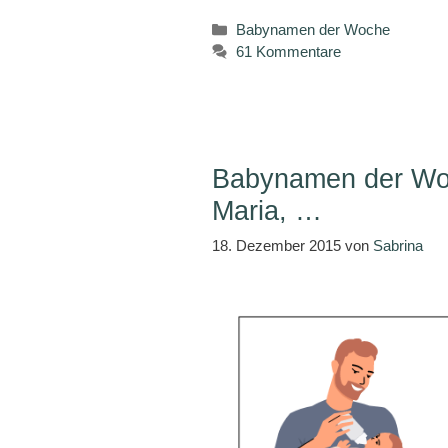
Kategorien
Babynamen der Woche
61 Kommentare
Babynamen der Woc
Maria, …
18. Dezember 2015
von
Sabrina