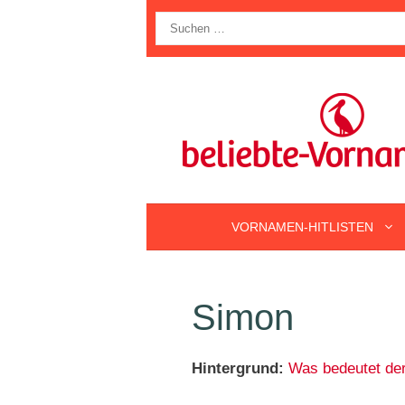
Zum
Suche
Inhalt
nach:
springen
VORNAMEN-HITLISTEN
Simon
Hintergrund:
Was bedeutet de