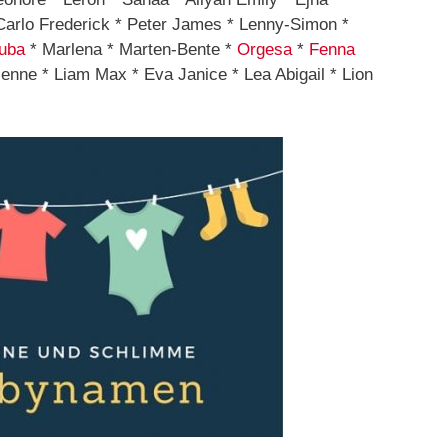
Carlo Frederick * Peter James * Lenny-Simon *
iuba
* Marlena * Marten-Bente *
Orgesa
*
Fenna
ienne * Liam Max * Eva Janice * Lea Abigail * Lion