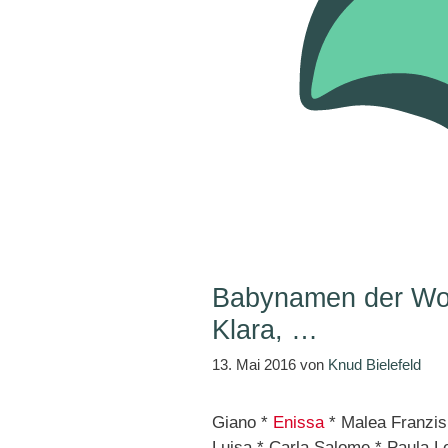
Babynamen der Woc
Klara, …
13. Mai 2016
von
Knud Bielefeld
Giano *
Enissa
* Malea Franzisk
Luisa * Carla Salome * Paula Le