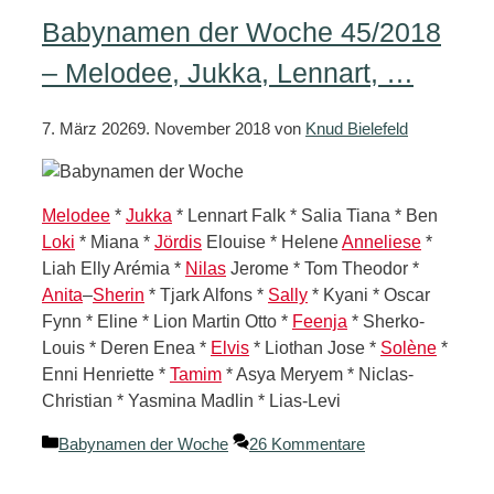
Babynamen der Woche 45/2018
– Melodee, Jukka, Lennart, …
7. März 2026
9. November 2018
von
Knud Bielefeld
Melodee
*
Jukka
* Lennart Falk * Salia Tiana * Ben
Loki
* Miana *
Jördis
Elouise * Helene
Anneliese
*
Liah Elly Arémia *
Nilas
Jerome * Tom Theodor *
Anita
–
Sherin
* Tjark Alfons *
Sally
* Kyani * Oscar
Fynn * Eline * Lion Martin Otto *
Feenja
* Sherko-
Louis * Deren Enea *
Elvis
* Liothan Jose *
Solène
*
Enni Henriette *
Tamim
* Asya Meryem * Niclas-
Christian * Yasmina Madlin * Lias-Levi
Kategorien
Babynamen der Woche
26 Kommentare