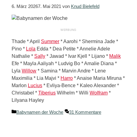
6. März 2026
7. Mai 2021
von
Knud Bielefeld
Thade * April
Summer
* Aarohi * Shermina Jade *
Pino *
Lola
Edda * Dea Petite * Annelie Adele
Nathalie *
Sally
* Jawad * Ivar Kjell * Lijano *
Malik
Efe * Mayla Aaliyah * Ludvig Bo * Amalie Diana *
Lyla
Willow
* Samina * Marvin Andre * Lene
Maximilia * Lia Majvi *
Harro
* Anaise Maria Miruna *
Marlon
Lucius
* Evliya-Bence * Kaleo Alexander *
Christabel *
Tiberius
Wilhelm * Willi
Wolfram
*
Lilyana Hayley
Kategorien
Babynamen der Woche
31 Kommentare