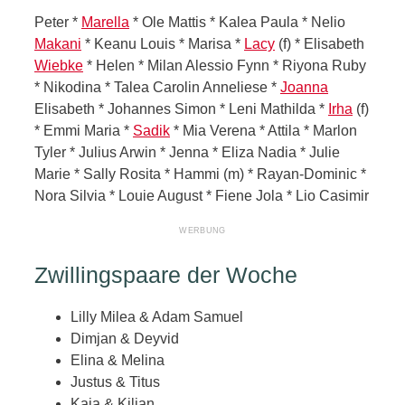
Peter *
Marella
* Ole Mattis * Kalea Paula * Nelio
Makani
* Keanu Louis * Marisa *
Lacy
(f) * Elisabeth
Wiebke
* Helen * Milan Alessio Fynn * Riyona Ruby
* Nikodina * Talea Carolin Anneliese *
Joanna
Elisabeth * Johannes Simon * Leni Mathilda *
Irha
(f)
* Emmi Maria *
Sadik
* Mia Verena * Attila * Marlon
Tyler * Julius Arwin * Jenna * Eliza Nadia * Julie
Marie * Sally Rosita * Hammi (m) * Rayan-Dominic *
Nora Silvia * Louie August * Fiene Jola * Lio Casimir
Zwillingspaare der Woche
Lilly Milea & Adam Samuel
Dimjan & Deyvid
Elina & Melina
Justus & Titus
Kaia & Kilian