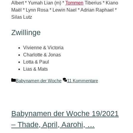
Albert * Yumah Lian (m) *
Tommen
Tiberius * Kiano
Maël * Lynn Rosa * Lewin Nael * Adrian Raphael *
Silas Lutz
Zwillinge
Vivienne & Victoria
Charlotte & Jonas
Lotta & Paul
Lias & Mats
Kategorien
Babynamen der Woche
11 Kommentare
Babynamen der Woche 19/2021
– Thade, April, Aarohi, …