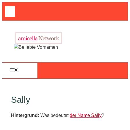
Zum
Suche
Inhalt
nach:
springen
MENÜ
Sally
Hintergrund:
Was bedeutet
der Name Sally
?