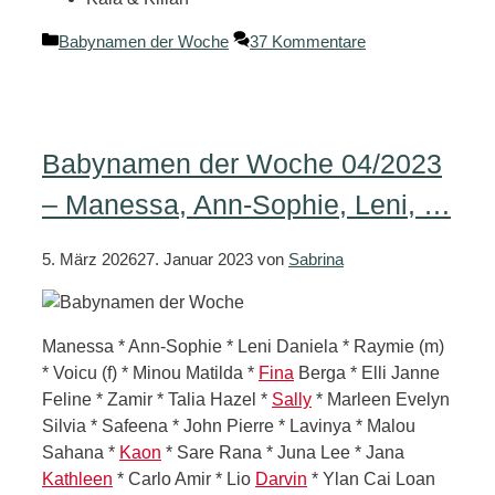
Kategorien
Babynamen der Woche
37 Kommentare
Babynamen der Woche 04/2023
– Manessa, Ann-Sophie, Leni, …
5. März 2026
27. Januar 2023
von
Sabrina
Manessa * Ann-Sophie * Leni Daniela * Raymie (m)
* Voicu (f) * Minou Matilda *
Fina
Berga * Elli Janne
Feline * Zamir * Talia Hazel *
Sally
* Marleen Evelyn
Silvia * Safeena * John Pierre * Lavinya * Malou
Sahana *
Kaon
* Sare Rana * Juna Lee * Jana
Kathleen
* Carlo Amir * Lio
Darvin
* Ylan Cai Loan