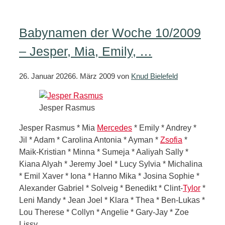
Babynamen der Woche 10/2009
– Jesper, Mia, Emily, …
26. Januar 2026
6. März 2009
von
Knud Bielefeld
Jesper Rasmus
Jesper Rasmus * Mia
Mercedes
* Emily * Andrey *
Jil * Adam * Carolina Antonia * Ayman *
Zsofia
*
Maik-Kristian * Minna * Sumeja * Aaliyah Sally *
Kiana Alyah * Jeremy Joel * Lucy Sylvia * Michalina
* Emil Xaver * Iona * Hanno Mika * Josina Sophie *
Alexander Gabriel * Solveig * Benedikt * Clint-
Tylor
*
Leni Mandy * Jean Joel * Klara * Thea * Ben-Lukas *
Lou Therese * Collyn * Angelie * Gary-Jay * Zoe
Lissy