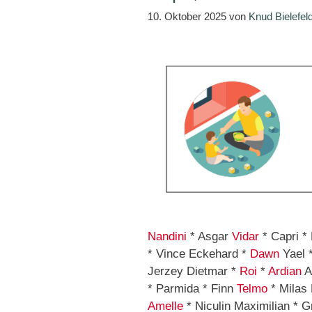
10. Oktober 2025
von
Knud Bielefel
Nandini
* Asgar
Vidar
* Capri *
* Vince Eckehard *
Dawn
Yael *
Jerzey Dietmar *
Roi
*
Ardian
A
* Parmida * Finn
Telmo
* Milas
Amelle
* Niculin Maximilian * G