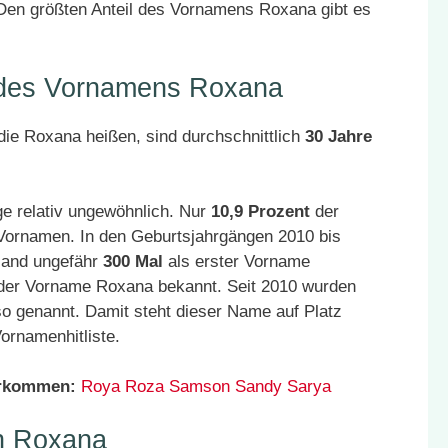
en größten Anteil des Vornamens Roxana gibt es
r des Vornamens Roxana
ie Roxana heißen, sind durchschnittlich
30 Jahre
e relativ ungewöhnlich. Nur
10,9 Prozent
der
 Vornamen. In den Geburtsjahrgängen 2010 bis
land ungefähr
300 Mal
als erster Vorname
 der Vorname Roxana bekannt. Seit 2010 wurden
o genannt. Damit steht dieser Name auf Platz
ornamenhitliste.
orkommen:
Roya
Roza
Samson
Sandy
Sarya
n Roxana