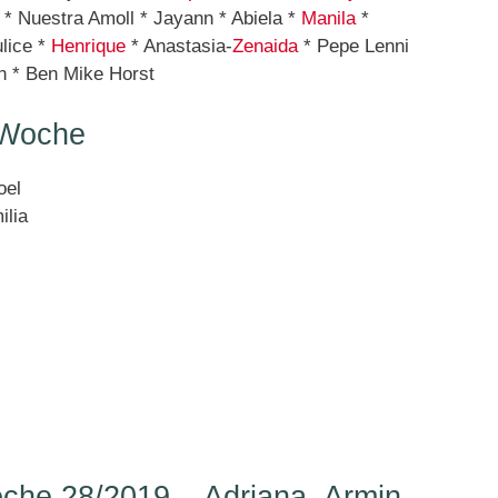
* Nuestra Amoll * Jayann * Abiela *
Manila
*
lice *
Henrique
* Anastasia-
Zenaida
* Pepe Lenni
n * Ben Mike Horst
 Woche
oel
ilia
he 28/2019 – Adriana, Armin,