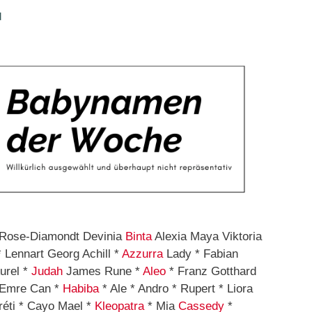
d
 Rose-Diamondt Devinia
Binta
Alexia Maya Viktoria
 Lennart Georg Achill *
Azzurra
Lady * Fabian
urel *
Judah
James Rune *
Aleo
* Franz Gotthard
 Emre Can *
Habiba
* Ale * Andro * Rupert * Liora
réti * Cayo Mael *
Kleopatra
* Mia
Cassedy
*