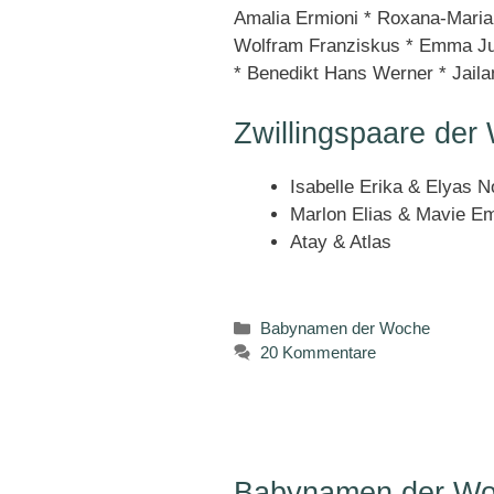
Amalia Ermioni * Roxana-Maria 
Wolfram Franziskus * Emma Ju
* Benedikt Hans Werner * Jaila
Zwillingspaare der
Isabelle Erika & Elyas N
Marlon Elias & Mavie Em
Atay & Atlas
Kategorien
Babynamen der Woche
20 Kommentare
Babynamen der Woc