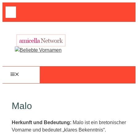
Zum
Suche
Inhalt
nach:
springen
MENÜ
Malo
Herkunft und Bedeutung:
Malo ist ein bretonischer
Vorname und bedeutet „klares Bekenntnis“.