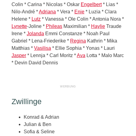
Colin * Carina * Nicolas * Oskar
Engelbert
* Lias *
Nilo-André *
Adriana
* Vera *
Enie
* Luzia * Clara
Helene *
Lutz
* Vanessa * Ole Colin * Antonia Nora *
Lynette
-Joline *
Phileas
Maximilian *
Haylie
Traude
Irene *
Jolanda
Emmi Constanze * Noah Paul
Gabriel * Lena-Friederike *
Regina
Kathrin * Mika
Matthias *
Vasilisa
* Ellie Sophia * Yonas * Lauri
Jasper
* Lennja * Carl Moritz *
Ava
Lotta * Malo Marc
* Devin David Dennis
Zwillinge
Konrad & Adrian
Julian & Ben
Sofia & Seline