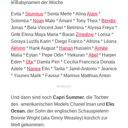
Evita *
Sturmius
* Senta Merle * Alma
Alani
*
Solomiia *
Noan
Malo * Amani * Tony Thea *
Bendix
Jonas * Bela Vincent Joel * Belmina * Alyssa Freya *
Gritti Elena Maya Maria * Baran
Zinedine
* Lorisa *
Soraya Luzifa Karin * Diego Franco * Afrona * Léana
Aëlynn
* Hank August *
Hanan
Hussein *
Aimée
Malia * Eytan * Pepe Odin * Hekuran *
Abel
* Harper
Eden *
Ola
* Damla Peri * Cecilia Francisca Donata
Adele *
Nanea
Elin * Tarita * Jamil-Antonio * Jeanice
* Younes Malik * Favour * Marinus Matthias Anton
Und dann sind noch
Capri Summer
, die Tochter
des amerikanischen Models Chanel Iman und
Elio
Ocean
, der Sohn der englischen Schauspielerin
Bonnie Wright (aka Ginny Weasley) kürzlich zur
Welt gekommen.