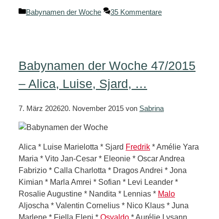
Kategorien
Babynamen der Woche
35 Kommentare
Babynamen der Woche 47/2015
– Alica, Luise, Sjard, …
7. März 2026
20. November 2015
von
Sabrina
Alica * Luise Marielotta * Sjard
Fredrik
* Amélie Yara
Maria * Vito Jan-Cesar * Eleonie * Oscar Andrea
Fabrizio * Calla Charlotta * Dragos Andrei * Jona
Kimian * Marla Amrei * Sofian * Levi Leander *
Rosalie Augustine * Nandita * Lennias *
Malo
Aljoscha * Valentin Cornelius * Nico Klaus * Juna
Marlene * Fjella Eleni *
Osvaldo
* Aurélie Lysann